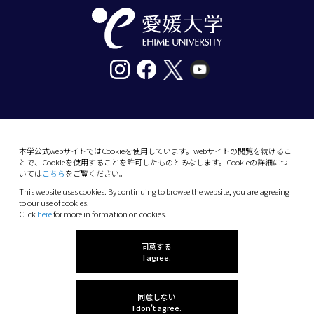
〒790-8577愛媛県松山市道後樋又10番13号
tel. 089-927-9000
本学公式webサイトではCookieを使用しています。webサイトの閲覧を続けるこ
とで、Cookieを使用することを許可したものとみなします。Cookieの詳細につ
10-13 Dogo-Himata, Matsuyama, Ehime 790-
いては
こちら
をご覧ください。
8577 Japan
This website uses cookies. By continuing to browse the website, you are agreeing
Phone: +81 89-927-9000
to our use of cookies.
Click
here
for more in formation on cookies.
(C) 2026 Ehime University.
同意する
I agree.
同意しない
I don't agree.
感想を聞かせてね!