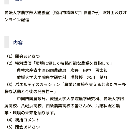
愛媛大学農学部大講義室（松山市樽味3丁目5番7号）※対面及びオ
ンライン配信
内容
（1）開会あいさつ
（2）特別講演「環境に優しく持続可能な農業を目指して」
農林水産省中国四国農政局 次長 田中 晋太郎
愛媛大学大学院農学研究科 准教授 水川 葉月
（3）パネルディスカッション「農業と環境を支える若者たち－多
様な活動と今後の発展性－」
中国四国農政局、愛媛大学大学院農学研究科、愛媛大学附
属高校、八幡浜高校、西条農業高校の皆さんが、活躍状況と農
業・環境の未来を語ります。
（4）統括コメント
（5）閉会あいさつ