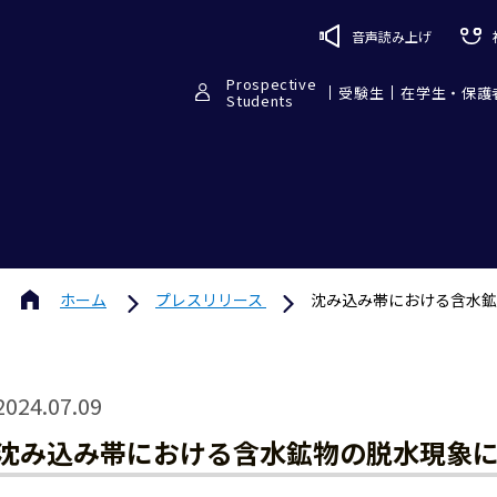
音声読み上げ
Prospective
受験生
在学生・保護
Students
ホーム
プレスリリース
沈み込み帯における含水鉱
2024.07.09
沈み込み帯における含水鉱物の脱水現象