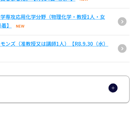
学専攻応用化学分野（物理化学・教授1人・女
必着】
NEW
ンズ（准教授又は講師1人）【R8.9.30（水）