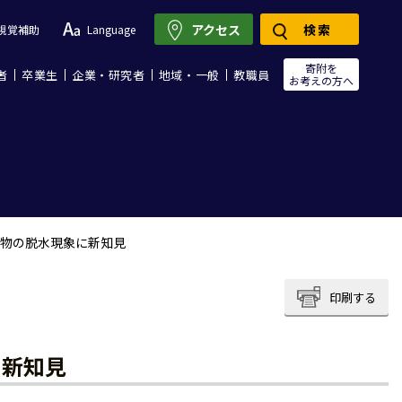
アクセス
検索
視覚補助
Language
寄附を
者
卒業生
企業・研究者
地域・一般
教職員
お考えの方へ
物の脱水現象に新知見
印刷する
に新知見