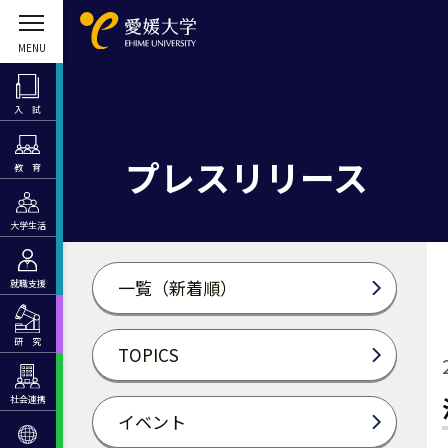
入 試
プレスリリース
教 育
大学生活
一覧（新着順）
就職支援
研 究
TOPICS
社会連携
イベント