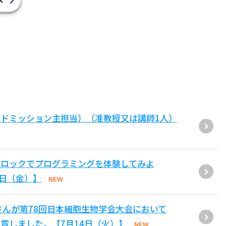
ドミッション主担当）（准教授又は講師1人）
ブロックでプログラミングを体験してみよ
1日（金）】
NEW
さんが第78回日本細胞生物学会大会において
賞しました。【7月14日（火）】
NEW