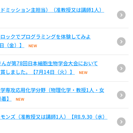
ドミッション主担当）（准教授又は講師1人）
ブロックでプログラミングを体験してみよ
1日（金）】
NEW
さんが第78回日本細胞生物学会大会において
賞しました。【7月14日（火）】
NEW
学専攻応用化学分野（物理化学・教授1人・女
必着】
NEW
ンズ（准教授又は講師1人）【R8.9.30（水）