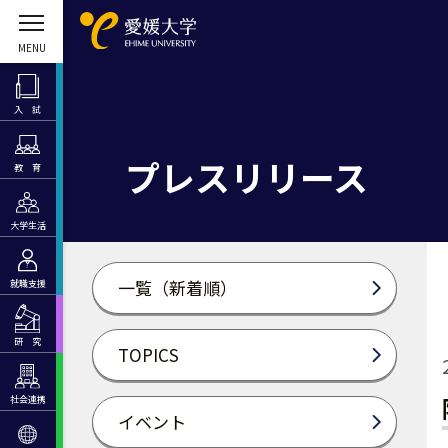
入 試
プレスリリース
教 育
大学生活
一覧（新着順）
就職支援
研 究
TOPICS
社会連携
イベント