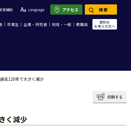
アクセス
検索
視覚補助
Language
寄附を
者
卒業生
企業・研究者
地域・一般
教職員
お考えの方へ
過去120年で大きく減少
印刷する
大きく減少