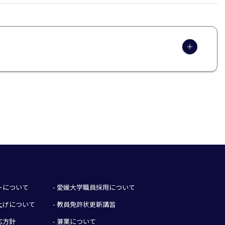
イトについて
- 愛媛大学職員採用について
み上げについて
- 教員免許状更新講習
応方針
- 兼業について