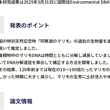
本研究成果は2025年3月31日に国際誌Environmental 
発表のポイント
国の特別天然記念物「阿寒湖のマリモ」の過去の生物量を湖
用いて推定しました。
堆積物中のマリモDNAは時間とともに分解し減衰していま
いてDNA分解速度を算出して補正する方法を開発しました
その結果、120年前までは現在の10～100倍だったマリ
しかった時期に大きく減少し、マリモの生育に土砂流入や
論文情報