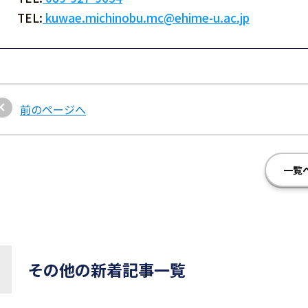
TEL:
kuwae.michinobu.mc@ehime-u.ac.jp
前のページへ
一覧
その他の新着記事一覧