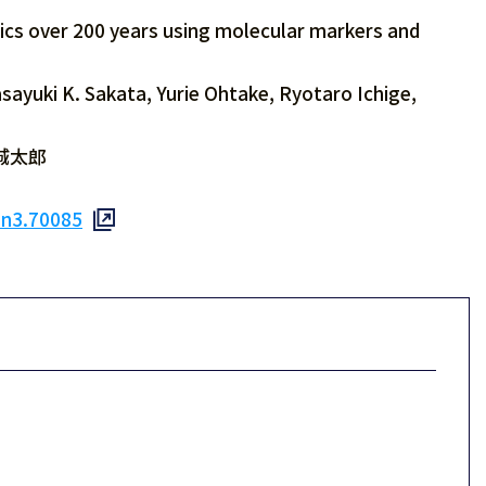
 over 200 years using molecular markers and
uki K. Sakata, Yurie Ohtake, Ryotaro Ichige,
城太郎
edn3.70085