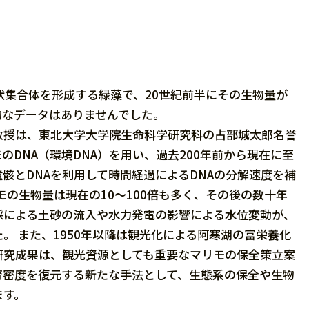
i）は、球状集合体を形成する緑藻で、20世紀前半にその生物量が
的なデータはありませんでした。
教授は、東北大学大学院生命科学研究科の占部城太郎名誉
DNA（環境DNA）を用い、過去200年前から現在に至
骸とDNAを利用して時間経過によるDNAの分解速度を補
モの生物量は現在の10～100倍も多く、その後の数十年
採による土砂の流入や水力発電の影響による水位変動が、
。 また、1950年以降は観光化による阿寒湖の富栄養化
研究成果は、観光資源としても重要なマリモの保全策立案
育密度を復元する新たな手法として、生態系の保全や生物
ます。