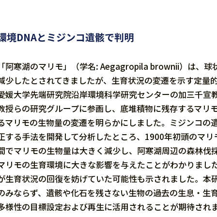
環境DNAとミジンコ遺骸で判明
「阿寒湖のマリモ」（学名: Aegagropila browni
減少したとされてきましたが、生育状況の変遷を示す定量
愛媛大学先端研究院沿岸環境科学研究センターの加三千宣
教授らの研究グループに参画し、底堆積物に残存するマリモの
るマリモの生物量の変遷を明らかにしました。ミジンコの遺
正する手法を開発して分析したところ、1900年初頭のマリ
間でマリモの生物量は大きく減少し、阿寒湖周辺の森林伐
マリモの生育環境に大きな影響を与えたことがわかりました
が生育状況の回復を妨げていた可能性も示されました。本
のみならず、遺骸や化石を残さない生物の過去の生息・生
多様性の目標設定および再生に活用されることが期待され