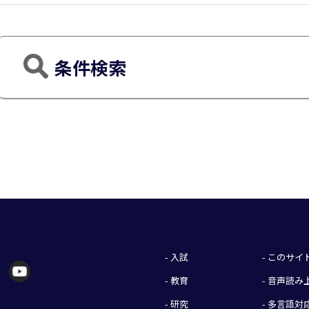
条件検索
- 入試
- このサ
- 教育
- 音声読
- 研究
- 多言語対