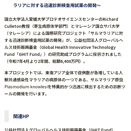
ラリアに対する迅速診断検査用試薬の開発〜
国立大学法人愛媛大学プロテオサイエンスセンターのRichard
Culleton教授（寄生病原体学部門）とマレーシア国立サバ大学
（マレーシア）による国際研究プロジェクト「サルマラリアに対
する迅速診断検査用試薬の開発」が、公益社団法人グローバルヘ
ルス技術振興基金（Global Health Innovative Technology
Fund「GHIT Fund」）の研究助成プログラムに採択されました
（令和7年4月より2年間、総額6,400万円）。
本プロジェクトでは、東南アジア全体で症例数が急増している人
獣共通感染性マラリアの病原体の一つである、サルマラリア原虫
Plasmodium knowlesi
を特異的かつ迅速に検出するための診断ツ
ールの開発を行います。
関連HP
公益社団法人グローバルヘルス技術振興基金（GHIT Fund）