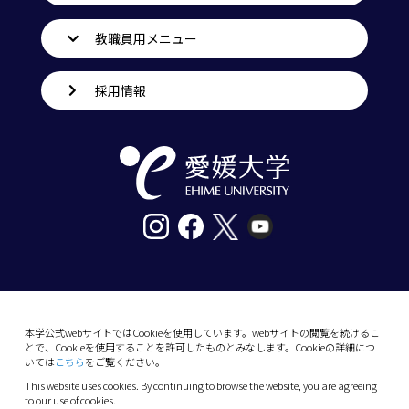
教職員用メニュー
採用情報
〒790-8577愛媛県松山市道後樋又10番13号
tel. 089-927-9000
本学公式webサイトではCookieを使用しています。webサイトの閲覧を続けるこ
とで、Cookieを使用することを許可したものとみなします。Cookieの詳細につ
10-13 Dogo-Himata, Matsuyama, Ehime 790-
いては
こちら
をご覧ください。
8577 Japan
This website uses cookies. By continuing to browse the website, you are agreeing
Phone: +81 89-927-9000
to our use of cookies.