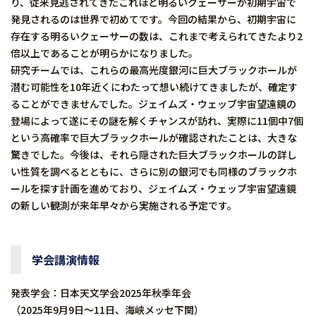
り、従来見逃されてきたこれほど明るいクェーサーが初期宇宙で
発見されるのは世界で初めてです。今回の結果から、初期宇宙に
存在する明るいクェーサーの数は、これまで考えられてきたより2
倍以上であることが明らかになりました。
研究チームでは、これらの最高光度銀河に巨大ブラックホールが
潜む可能性を10年近くにわたって想い続けてきましたが、確定す
ることができませんでした。ジェイムズ・ウェッブ宇宙望遠鏡の
登場によって遂にその謎を解くチャンスが訪れ、実際に11個中7個
という高確率で巨大ブラックホールが確認されたことは、大きな
驚きでした。今後は、それら隠された巨大ブラックホールの詳し
い性質を調べるとともに、さらに別の銀河でも同様のブラックホ
ールを探す計画を進めており、ジェイムズ・ウェッブ宇宙望遠鏡
の新しい観測が来年早々から実施される予定です。
学会講演情報
発表学会：日本天文学会2025年秋季年会
（2025年9月9日～11日、海峡メッセ下関）