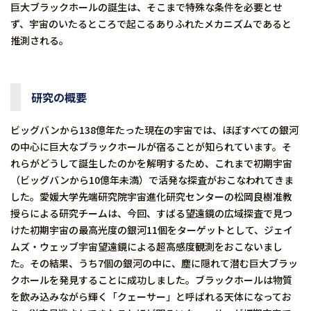
巨大ブラックホールの誕生は、そこまで特殊な条件を必要とせ
ず、宇宙のいたるところで起こるありふれたメカニズムであると
推測される。
研究の概要
ビッグバンから138億年たった現在の宇宙では、ほぼすべての銀河
の中心に巨大なブラックホールが宿ることが知られています。そ
れらがどうして誕生したのかを解明するため、これまで初期宇宙
（ビッグバンから10億年未満）で活発な探査がおこなわれてきま
した。愛媛大学先端研究院宇宙進化研究センターの松岡良樹准教
授らによる研究チームは、今回、すばる望遠鏡の広域探査で見つ
けた初期宇宙の最高光度の銀河11個をターゲットとして、ジェイ
ムズ・ウェッブ宇宙望遠鏡による超高感度観測をおこないまし
た。その結果、うち7個の銀河の中に、塵に隠れて潜む巨大ブラッ
クホールを発見することに成功しました。ブラックホールは物質
を飲み込みながら輝く「クェーサー」と呼ばれる天体になってお