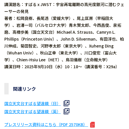
講演題名：すばる x JWST：宇宙再電離期の高光度銀河に潜むクェ
ーサーの発見
著者：松岡良樹、長尾透（愛媛大学）、尾上匡房（早稲田大
学）、岩澤一司（バルセロナ大学）青木賢太郎、今西昌俊、泉拓
磨、高橋歩美（国立天文台）Michael A. Strauss、Camryn L.
Phillips（Princeton Univ）、John D. Silverman、有田淳也、柏
川伸成、菊田智史、河野孝太郎（東京大学）、Xuheng Ding
（Wuhan Univ）、秋山正幸（東北大学）、川口俊宏（富山大
学）、Chien-Hsiu Lee（HET）、鳥羽儀樹（立命館大学）
講演日時：2025年9月10日（水）10：18～（講演番号：X29a）
関連リンク
国立天文台すばる望遠鏡（日）
国立天文台すばる望遠鏡（英）
プレスリリース資料はこちら（PDF 2570KB）