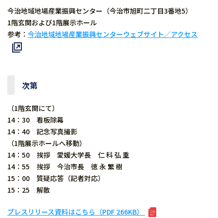
今治地域地場産業振興センター（今治市旭町二丁目3番地5）
1階玄関および1階展示ホール
参考：
今治地域地場産業振興センターウェブサイト／アクセス
次第
（1階玄関にて）
14：30 看板除幕
14：40 記念写真撮影
（1階展示ホールへ移動）
14：50 挨拶 愛媛大学長 仁 科 弘 重
14：55 挨拶 今治市長 徳 永 繁 樹
15：00 質疑応答（記者対応）
15：25 解散
プレスリリース資料はこちら（PDF 266KB）