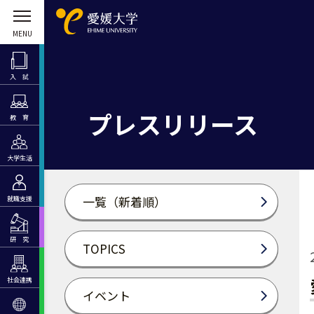
入 試
プレスリリース
教 育
大学生活
一覧（新着順）
就職支援
研 究
TOPICS
社会連携
イベント