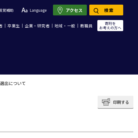
アクセス
検索
視覚補助
Language
寄附を
者
卒業生
企業・研究者
地域・一般
教職員
お考えの方へ
選出について
印刷する