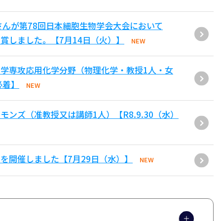
さんが第78回日本細胞生物学会大会において
賞しました。【7月14日（火）】
NEW
学専攻応用化学分野（物理化学・教授1人・女
必着】
NEW
ンズ（准教授又は講師1人）【R8.9.30（水）
を開催しました【7月29日（水）】
NEW