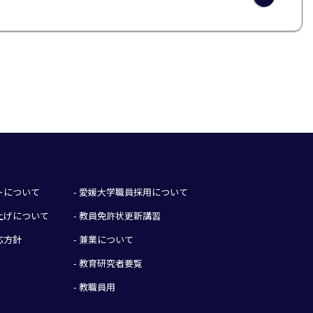
イトについて
- 愛媛大学職員採用について
み上げについて
- 教員免許状更新講習
応方針
- 兼業について
- 教育研究者要覧
- 教職員用