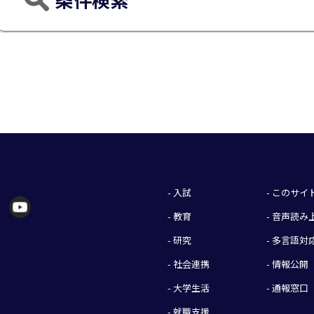
- 入試
- このサ
- 教育
- 音声読
- 研究
- 多言語対
- 社会連携
- 情報公開
- 大学生活
- 通報窓口
- 就職支援