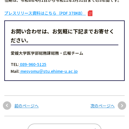
任期は、令和8年4月1日から令和11年3月31日までの3年間です。
プレスリリース資料はこちら（PDF 378KB）
お問い合わせは、お気軽に下記までお寄せく
ださい。
愛媛大学医学部総務課総務・広報チーム
TEL:
089-960-5125
Mail:
mesyomu＠stu.ehime-u.ac.jp
前のページへ
次のページへ