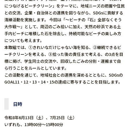
につなげるビーチクリーン」をテーマに、地域ニーズの把握や住民
との交流、企業・自治体との連携を図りながら、SDGsに貢献する
清掃活動を実施します。 今回は「～ビーチの『石』全部なくそう
大作戦～」として、周辺のごみ拾いに加え、天然の砂浜である土
手内ビーチに堆積した石を除去し、持続可能なビーチの楽しみ方
についても考えます。
本取組では、①きれいなだけじゃない海を知る、②継続できるビ
ーチクリーンを考える、③拾った後の責任まで考える、の3点を目
標に掲げ、学生同士の交流や、回収したごみの分別・運搬まで自
ら行うことをルールとしています。
この活動を通じて、地域社会との連携を深めるとともに、SDGsの
GOAL11・12・13・14・15の達成に寄与することを目指します。
日時
令和8年6月13日（土）、7月25日（土）
いずれも、13時00分～15時00分