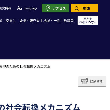
アクセス
検索
視覚補助
Language
寄附を
者
卒業生
企業・研究者
地域・一般
教職員
お考えの方へ
実現のための社会転換メカニズム
印刷する
の社会転換メカニズム