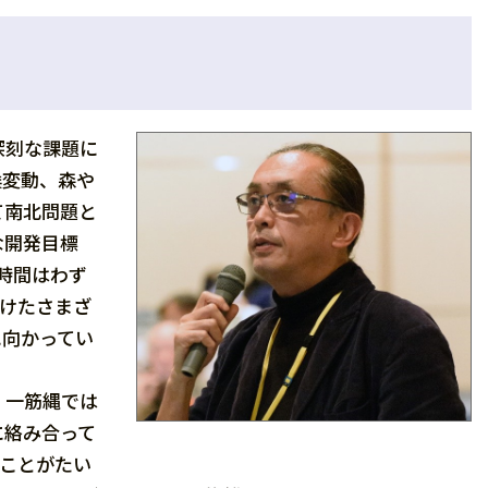
深刻な課題に
候変動、森や
て南北問題と
な開発目標
時間はわず
けたさまざ
に向かってい
、一筋縄では
に絡み合って
ことがたい