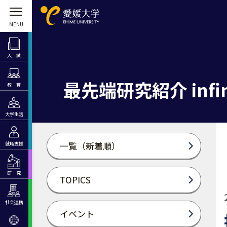
入 試
最先端研究紹介 infin
教 育
大学生活
一覧（新着順）
就職支援
研 究
TOPICS
社会連携
イベント