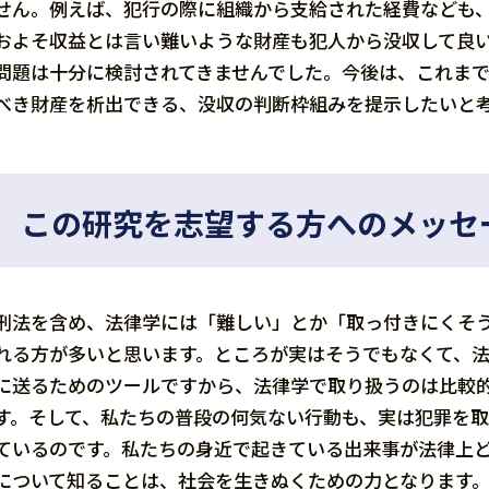
せん。例えば、犯行の際に組織から支給された経費なども
およそ収益とは言い難いような財産も犯人から没収して良
問題は十分に検討されてきませんでした。今後は、これま
べき財産を析出できる、没収の判断枠組みを提示したいと
この研究を志望する方へのメッセ
刑法を含め、法律学には「難しい」とか「取っ付きにくそ
れる方が多いと思います。ところが実はそうでもなくて、
に送るためのツールですから、法律学で取り扱うのは比較
す。そして、私たちの普段の何気ない行動も、実は犯罪を
ているのです。私たちの身近で起きている出来事が法律上
について知ることは、社会を生きぬくための力となります