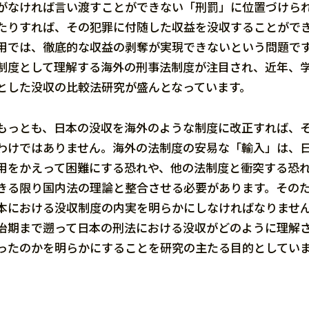
がなければ言い渡すことができない「刑罰」に位置づけら
たりすれば、その犯罪に付随した収益を没収することがで
用では、徹底的な収益の剥奪が実現できないという問題で
制度として理解する海外の刑事法制度が注目され、近年、
とした没収の比較法研究が盛んとなっています。
もっとも、日本の没収を海外のような制度に改正すれば、
わけではありません。海外の法制度の安易な「輸入」は、
用をかえって困難にする恐れや、他の法制度と衝突する恐
きる限り国内法の理論と整合させる必要があります。その
本における没収制度の内実を明らかにしなければなりませ
治期まで遡って日本の刑法における没収がどのように理解
ったのかを明らかにすることを研究の主たる目的としてい