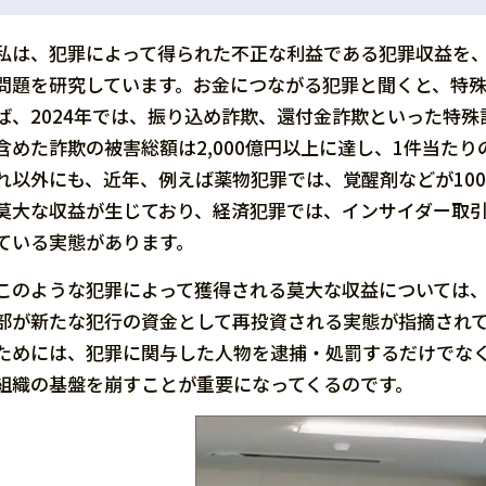
私は、犯罪によって得られた不正な利益である犯罪収益を
問題を研究しています。お金につながる犯罪と聞くと、特
ば、2024年では、振り込め詐欺、還付金詐欺といった特殊
含めた詐欺の被害総額は2,000億円以上に達し、1件当たり
れ以外にも、近年、例えば薬物犯罪では、覚醒剤などが10
莫大な収益が生じており、経済犯罪では、インサイダー取
ている実態があります。
このような犯罪によって獲得される莫大な収益については
部が新たな犯行の資金として再投資される実態が指摘され
ためには、犯罪に関与した人物を逮捕・処罰するだけでな
組織の基盤を崩すことが重要になってくるのです。