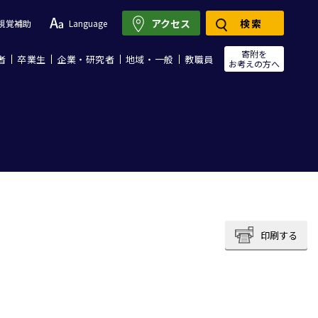
アクセス
検索
視覚補助
Language
寄附を
者
卒業生
企業・研究者
地域・一般
教職員
お考えの方へ
印刷する