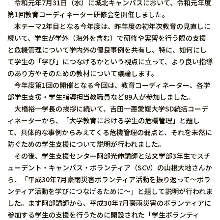
令和元年7月31日（水）に城北キャンパスにおいて、令和元年度
第1回教育コーディネーター研修会を開催しました。
本テーマ2年目となる今年度は、昨年度の初年次教育の見直しに
続いて、学生が学外（海外を含む）で研修や実習を行う際の支援
と危機管理について学内外の優良事例を共有し、特に、如何にし
て学生の「学び」につなげるかという視点に立って、より良い指導
のあり方やそのための教材について議論します。
今年度第1回の開催となる今回は、教育コーディネーター、各学
部学生支援・学生指導担当教職員など89人が参加しました。
大橋裕一学長の挨拶に続いて、吉田一惠愛媛大学SD統括コーデ
ィネーターから、「大学教育における学生の危機管理」と題し
て、具体的な事例からみえてくる危機管理の弱点と、それを未然に
防ぐための学生支援について説明が行われました。
その後、学生支援センター阿部光伸講師と法文学部3年生でスチ
ューデント・キャンパス・ボランティア（SCV）の山根大地さんか
ら、「平成30年7月豪雨災害ボランティア活動を振り返って～ボラ
ンティア活動を学びにつなげるために～」と題して説明が行われま
した。まず阿部講師から、平成30年7月豪雨災害のボランティアに
参加する学生の支援を行うために開設された「学生ボランティ