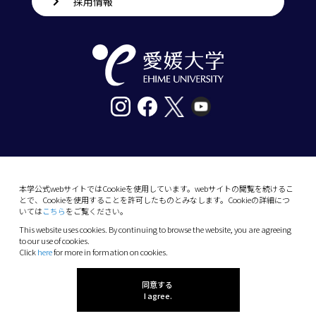
採用情報
〒790-8577愛媛県松山市道後樋又10番13号
tel. 089-927-9000
本学公式webサイトではCookieを使用しています。webサイトの閲覧を続けるこ
とで、Cookieを使用することを許可したものとみなします。Cookieの詳細につ
10-13 Dogo-Himata, Matsuyama, Ehime 790-
いては
こちら
をご覧ください。
8577 Japan
This website uses cookies. By continuing to browse the website, you are agreeing
Phone: +81 89-927-9000
to our use of cookies.
Click
here
for more in formation on cookies.
(C) 2026 Ehime University.
同意する
I agree.