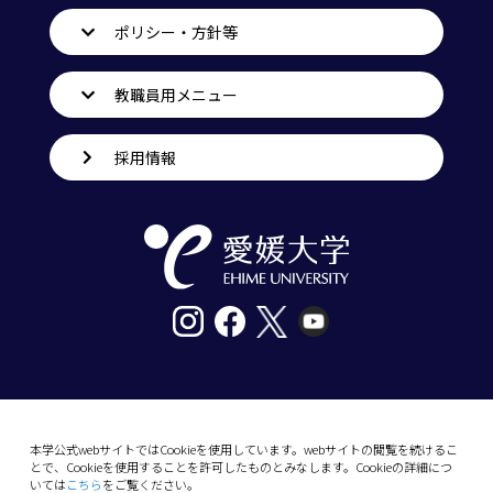
ポリシー・方針等
教職員用メニュー
採用情報
〒790-8577愛媛県松山市道後樋又10番13号
tel. 089-927-9000
本学公式webサイトではCookieを使用しています。webサイトの閲覧を続けるこ
とで、Cookieを使用することを許可したものとみなします。Cookieの詳細につ
10-13 Dogo-Himata, Matsuyama, Ehime 790-
いては
こちら
をご覧ください。