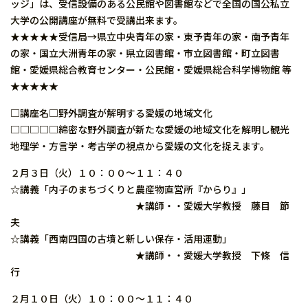
ッジ」は、受信設備のある公民館や図書館などで全国の国公私立
大学の公開講座が無料で受講出来ます。
★★★★★受信局→県立中央青年の家・東予青年の家・南予青年
の家・国立大洲青年の家・県立図書館・市立図書館・町立図書
館・愛媛県総合教育センター・公民館・愛媛県総合科学博物館 等
★★★★★
□講座名□野外調査が解明する愛媛の地域文化
□□□□□綿密な野外調査が新たな愛媛の地域文化を解明し観光
地理学・方言学・考古学の視点から愛媛の文化を捉えます。
２月３日（火）１０：００〜１１：４０
☆講義「内子のまちづくりと農産物直営所『からり』」
★講師・・愛媛大学教授 藤目 節
夫
☆講義「西南四国の古墳と新しい保存・活用運動」
★講師・・愛媛大学教授 下條 信
行
２月１０日（火）１０：００〜１１：４０