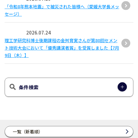
「令和8年熊本地震」で被災された皆様へ（愛媛大学長メッ
セージ）
2026.07.24
理工学研究科博士後期課程の金舛育実さんが第80回セメン
ト技術大会において「優秀講演者賞」を受賞しました【7月
9日（木）】
条件検索
一覧（新着順）