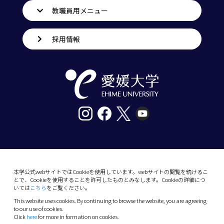
教職員用メニュー
採用情報
〒790-8577愛媛県松山市道後樋又10番13号
tel. 089-927-9000
本学公式webサイトではCookieを使用しています。webサイトの閲覧を続けるこ
とで、Cookieを使用することを許可したものとみなします。Cookieの詳細につ
10-13 Dogo-Himata, Matsuyama, Ehime 790-
いては
こちら
をご覧ください。
8577 Japan
This website uses cookies. By continuing to browse the website, you are agreeing
Phone: +81 89-927-9000
to our use of cookies.
Click
here
for more in formation on cookies.