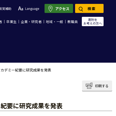
アクセス
検索
視覚補助
Language
寄附を
者
卒業生
企業・研究者
地域・一般
教職員
お考えの方へ
アカデミー紀要に研究成果を発表
印刷する
ー紀要に研究成果を発表