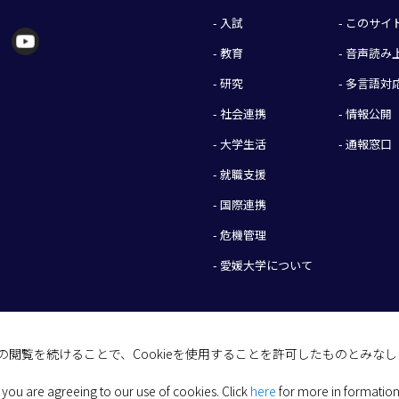
- 入試
- このサ
- 教育
- 音声読
- 研究
- 多言語対
- 社会連携
- 情報公開
- 大学生活
- 通報窓口
- 就職支援
- 国際連携
- 危機管理
- 愛媛大学について
イトの閲覧を続けることで、Cookieを使用することを許可したものとみな
(C) 2026 Ehime University.
 you are agreeing to our use of cookies.
Click
here
for more in formation