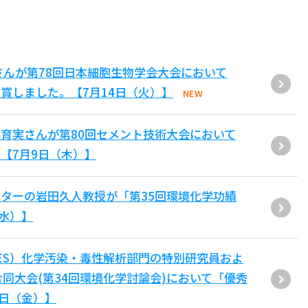
さんが第78回日本細胞生物学会大会において
賞しました。【7月14日（火）】
NEW
育実さんが第80回セメント技術大会において
【7月9日（木）】
ターの岩田久人教授が「第35回環境化学功績
（水）】
ES）化学汚染・毒性解析部門の特別研究員およ
同大会(第34回環境化学討論会)において「優秀
6日（金）】