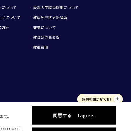
イトについて
- 愛媛大学職員採用について
み上げについて
- 教員免許状更新講習
応方針
- 兼業について
- 教育研究者要覧
- 教職員用
感想を聞かせてね!
同意する
I agree.
します。
 on cookies.