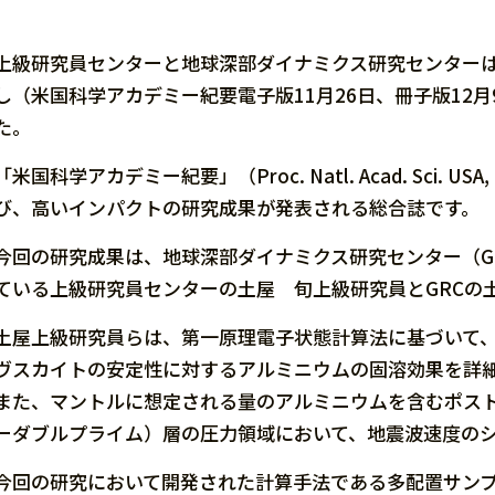
上級研究員センターと地球深部ダイナミクス研究センター
し（米国科学アカデミー紀要電子版11月26日、冊子版12月
た。
「米国科学アカデミー紀要」（Proc. Natl. Acad. Sci
び、高いインパクトの研究成果が発表される総合誌です。
今回の研究成果は、地球深部ダイナミクス研究センター（G
ている上級研究員センターの土屋 旬上級研究員とGRCの
土屋上級研究員らは、第一原理電子状態計算法に基づいて、
ヴスカイトの安定性に対するアルミニウムの固溶効果を詳
また、マントルに想定される量のアルミニウムを含むポスト
ーダブルプライム）層の圧力領域において、地震波速度の
今回の研究において開発された計算手法である多配置サン