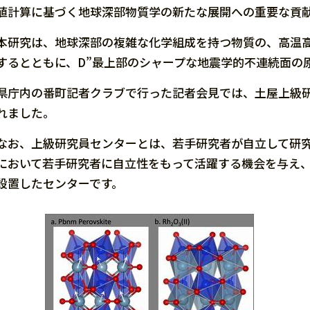
値計算に基づく地球深部物質学の新たな展開への重要な貢
本研究は、地球深部の複雑な化学組成を持つ物質の、高温
するとともに、D”最上部のシャープな地震学的不連続面の
県庁内の番町記者クラブで行った記者会見では、土屋上級
れました。
なお、上級研究員センターとは、若手研究者が自立して研
において若手研究者に自立性をもって活躍する機会を与え、
設置したセンターです。