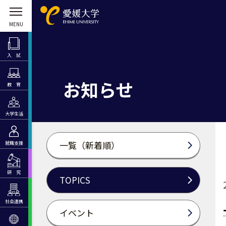
入 試
お知らせ
教 育
大学生活
一覧（新着順）
就職支援
研 究
TOPICS
社会連携
イベント