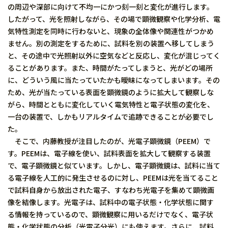
の周辺や深部に向けて不均一にかつ刻一刻と変化が進行します。
したがって、光を照射しながら、その場で顕微観察や化学分析、電
気特性測定を同時に行わないと、現象の全体像や関連性がつかめ
ません。別の測定をするために、試料を別の装置へ移してしまう
と、その途中で光照射以外に空気などと反応し、変化が混じってく
ることがあります。また、時間がたってしまうと、光がどの場所
に、どういう風に当たっていたかも曖昧になってしまいます。その
ため、光が当たっている表面を顕微鏡のように拡大して観察しな
がら、時間とともに変化していく電気特性と電子状態の変化を、
一台の装置で、しかもリアルタイムで追跡できることが必要でし
た。
そこで、内藤教授が注目したのが、光電子顕微鏡（PEEM）で
す。PEEMは、電子線を使い、試料表面を拡大して観察する装置
で、電子顕微鏡と似ています。しかし、電子顕微鏡は、試料に当て
る電子線を人工的に発生させるのに対し、PEEMは光を当てること
で試料自身から放出された電子、すなわち光電子を集めて顕微画
像を結像します。光電子は、試料中の電子状態・化学状態に関す
る情報を持っているので、顕微観察に用いるだけでなく、電子状
態・化学状態の分析（光電子分光）にも使えます。さらに、試料