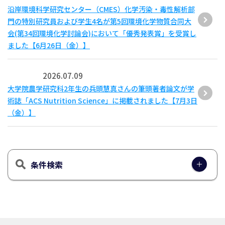
沿岸環境科学研究センター（CMES）化学汚染・毒性解析部
門の特別研究員および学生4名が第5回環境化学物質合同大
会(第34回環境化学討論会)において「優秀発表賞」を受賞し
ました【6月26日（金）】
2026.07.09
大学院農学研究科2年生の兵頭慧真さんの筆頭著者論文が学
術誌「ACS Nutrition Science」に掲載されました【7月3日
（金）】
条件検索