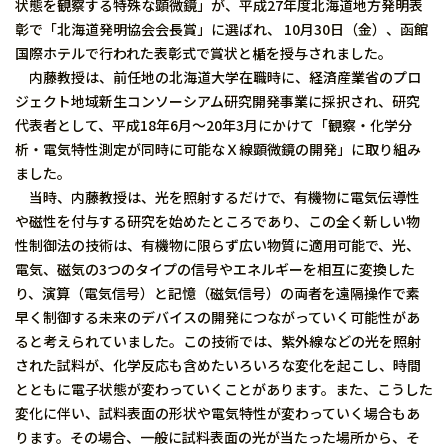
状態を観察する特殊な顕微鏡」が、平成27年度北海道地方発明表
彰で「北海道発明協会会長賞」に選ばれ、 10月30日（金）、函館
国際ホテルで行われた表彰式で賞状と楯を授与されました。
内藤教授は、前任地の北海道大学在職時に、経済産業省のプロ
ジェクト地域新生コンソーシアム研究開発事業に採択され、研究
代表者として、平成18年6月〜20年3月にかけて「観察・化学分
析・電気特性測定が同時に可能なＸ線顕微鏡の開発」に取り組み
ました。
当時、内藤教授は、光を照射するだけで、有機物に電気伝導性
や磁性を付与する研究を始めたところであり、この全く新しい物
性制御法の技術は、有機物に限らず広い物質に適用可能で、光、
電気、磁気の3つのタイプの信号やエネルギーを相互に変換した
り、演算（電気信号）と記憶（磁気信号）の両者を遠隔操作で素
早く制御する未来のデバイスの開発につながっていく可能性があ
ると考えられていました。この技術では、紫外線などの光を照射
された試料が、化学反応も含めたいろいろな変化を起こし、時間
とともに電子状態が変わっていくことがあります。また、こうした
変化に伴い、試料表面の形状や電気特性が変わっていく場合もあ
ります。その場合、一般に試料表面の光が当たった場所から、そ