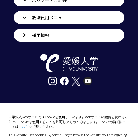
ポリシー・方針等
教職員用メニュー
採用情報
〒790-8577愛媛県松山市道後樋又10番13号
tel. 089-927-9000
本学公式webサイトではCookieを使用しています。webサイトの閲覧を続けるこ
とで、Cookieを使用することを許可したものとみなします。Cookieの詳細につ
10-13 Dogo-Himata, Matsuyama, Ehime 790-
いては
こちら
をご覧ください。
8577 Japan
This website uses cookies. By continuing to browse the website, you are agreeing
Phone: +81 89-927-9000