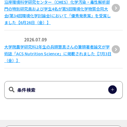
沿岸環境科学研究センター（CMES）化学汚染・毒性解析部
門の特別研究員および学生4名が第5回環境化学物質合同大
会(第34回環境化学討論会)において「優秀発表賞」を受賞し
ました【6月26日（金）】
2026.07.09
大学院農学研究科2年生の兵頭慧真さんの筆頭著者論文が学
術誌「ACS Nutrition Science」に掲載されました【7月3日
（金）】
条件検索