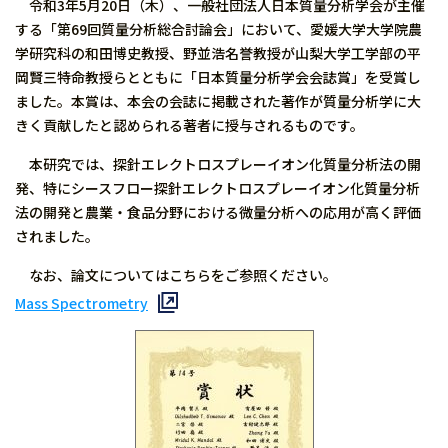
令和3年5月20日（木）、一般社団法人日本質量分析学会が主催
する「第69回質量分析総合討論会」において、愛媛大学大学院農
学研究科の和田博史教授、野並浩名誉教授が山梨大学工学部の平
岡賢三特命教授らとともに「日本質量分析学会会誌賞」を受賞し
ました。本賞は、本会の会誌に掲載された著作が質量分析学に大
きく貢献したと認められる著者に授与されるものです。
本研究では、探針エレクトロスプレーイオン化質量分析法の開
発、特にシースフロー探針エレクトロスプレーイオン化質量分析
法の開発と農業・食品分野における微量分析への応用が高く評価
されました。
なお、論文についてはこちらをご参照ください。
Mass Spectrometry