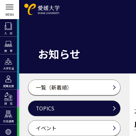
入 試
お知らせ
教 育
大学生活
一覧（新着順）
就職支援
研 究
TOPICS
社会連携
イベント