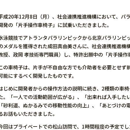
平成20年12月8日（月）、社会連携推進機構において、
開発の「片手操作車椅子」に試乗いただきました。
水泳競技でアトランタパラリンピックから北京パラリンピッ
のメダルを獲得された成田真由美さんに、社会連携推進機
教授、政岡 孝技術専門職員）し、特許出願中の「片手操作
この車椅子は、片手が不自由な方でも介助者を必要とせず
可能にするべく開発したものです。
はじめに開発者からの操作方法の説明に続き、2種類の車
た。「一人での活動範囲が広がる」、「出来れば入手した
「砂利道、ぬかるみでの移動性能の向上」、「あとづけの
るお話もいただきました。
今回はプライベートでの松山訪問で、1時間程度の予定でし