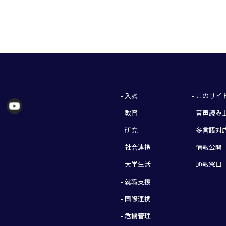
- 入試
- このサ
- 教育
- 音声読
- 研究
- 多言語対
- 社会連携
- 情報公開
- 大学生活
- 通報窓口
- 就職支援
- 国際連携
- 危機管理