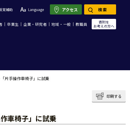
アクセス
検索
視覚補助
Language
寄附を
者
卒業生
企業・研究者
地域・一般
教職員
お考えの方へ
の「片手操作車椅子」に試乗
印刷する
操作車椅子」に試乗