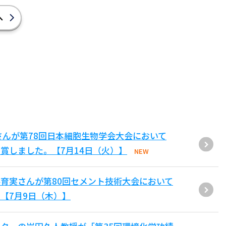
へ
さんが第78回日本細胞生物学会大会において
賞しました。【7月14日（火）】
NEW
育実さんが第80回セメント技術大会において
【7月9日（木）】