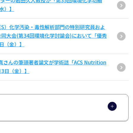
ターの岩田久人教授が「第35回環境化学功績
（水）】
ES）化学汚染・毒性解析部門の特別研究員およ
同大会(第34回環境化学討論会)において「優秀
6日（金）】
んの筆頭著者論文が学術誌「ACS Nutrition
7月3日（金）】