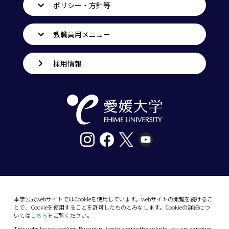
ポリシー・方針等
教職員用メニュー
採用情報
〒790-8577愛媛県松山市道後樋又10番13号
tel. 089-927-9000
本学公式webサイトではCookieを使用しています。webサイトの閲覧を続けるこ
とで、Cookieを使用することを許可したものとみなします。Cookieの詳細につ
10-13 Dogo-Himata, Matsuyama, Ehime 790-
いては
こちら
をご覧ください。
8577 Japan
This website uses cookies. By continuing to browse the website, you are agreeing