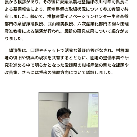
長から挨拶があり、その後に愛媛県農地整備課の川村幸司係長に
よる基調報告により、園地整備の取組状況について参加者間で共
有しました。続いて、柑橘産業イノベーションセンター生産基盤
部門の泉智揮准教授、武山絵美教授、六次産業化部門の間々田理
彦准教授による講演が行われ、最新の研究成果について紹介があ
りました。
講演後は、口頭やチャットで活発な質疑応答がなされ、柑橘園
地の復旧や復興の現状を共有するとともに、園地の整備事業や研
究を進める中で明らかとなった愛媛県の柑橘産業の新たな課題や
改善策、さらには将来の発展方向について議論しました。