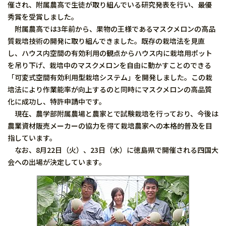
催され、附属農高で生徒が取り組んでいる研究発表を行い、最優
秀賞を受賞しました。
附属農高では3年前から、果物の王様であるマスクメロンの高品
質栽培技術の開発に取り組んできました。既存の栽培法を見直
し、ハウス内空間の有効利用の観点からハウス内に栽培用ポット
を吊り下げ、栽培中のマスクメロンを自由に動かすことのできる
「可変式空間有効利用型栽培システム」を開発しました。この栽
培法により作業能率が向上するのと同時にマスクメロンの高品質
化に成功し、特許申請中です。
現在、農学部附属農場と農家とで試験栽培を行っており、今後は
農業資材販売メーカーの協力を得て栽培農家への本格的普及を目
指しています。
なお、8月22日（火）、23日（水）に徳島県で開催される四国大
会への出場が決定しています。