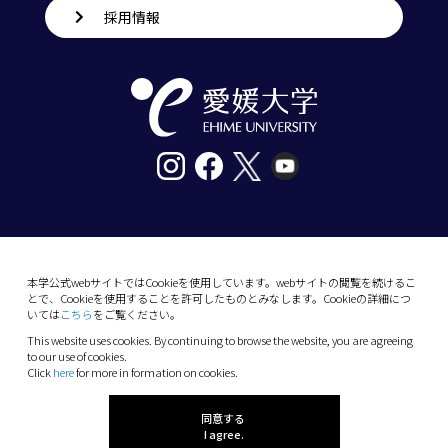
採用情報
〒790-8577愛媛県松山市道後樋又10番13号
tel. 089-927-9000
本学公式webサイトではCookieを使用しています。webサイトの閲覧を続けるこ
とで、Cookieを使用することを許可したものとみなします。Cookieの詳細につ
10-13 Dogo-Himata, Matsuyama, Ehime 790-
いては
こちら
をご覧ください。
8577 Japan
This website uses cookies. By continuing to browse the website, you are agreeing
Phone: +81 89-927-9000
to our use of cookies.
Click
here
for more in formation on cookies.
(C) 2026 Ehime University.
同意する
I agree.