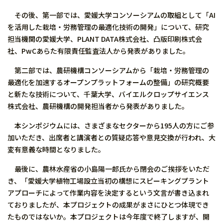
その後、第一部では、愛媛大学コンソーシアムの取組として「AI
を活用した栽培・労務管理の最適化技術の開発」について、研究
担当機関の愛媛大学、PLANT DATA株式会社、凸版印刷株式会
社、PwCあらた有限責任監査法人から発表がありました。
第二部では、農研機構コンソーシアムから「栽培・労務管理の
最適化を加速するオープンプラットフォームの整備」の研究概要
と新たな技術について、千葉大学、バイエルクロップサイエンス
株式会社、農研機構の開発担当者から発表がありました。
本シンポジウムには、さまざまなセクターから195人の方にご参
加いただき、出席者と講演者との質疑応答や意見交換が行われ、大
変有意義な時間となりました。
最後に、農林水産省の小島陽一郎氏から閉会のご挨拶をいただ
き、「愛媛大学植物工場設立当初の構想にスピーキングプラント
アプローチによって作業内容を決定するという文言が書き込まれ
ておりましたが、本プロジェクトの成果がまさにひとつ体現でき
たものではないか。本プロジェクトは今年度で終了しますが、開