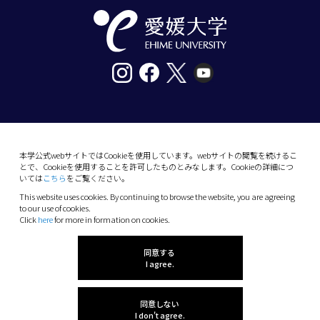
〒790-8577愛媛県松山市道後樋又10番13号
tel. 089-927-9000
本学公式webサイトではCookieを使用しています。webサイトの閲覧を続けるこ
とで、Cookieを使用することを許可したものとみなします。Cookieの詳細につ
10-13 Dogo-Himata, Matsuyama, Ehime 790-
いては
こちら
をご覧ください。
8577 Japan
This website uses cookies. By continuing to browse the website, you are agreeing
Phone: +81 89-927-9000
to our use of cookies.
Click
here
for more in formation on cookies.
(C) 2026 Ehime University.
同意する
I agree.
同意しない
I don't agree.