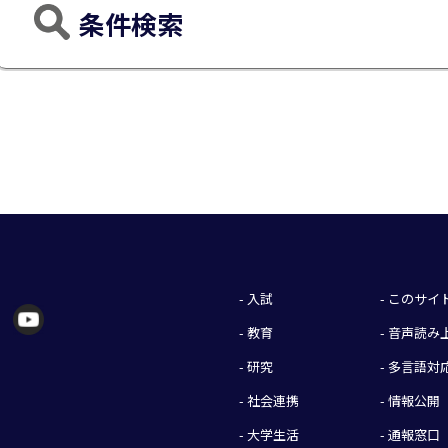
条件検索
- 入試
- このサ
- 教育
- 音声読
- 研究
- 多言語対
- 社会連携
- 情報公開
- 大学生活
- 通報窓口