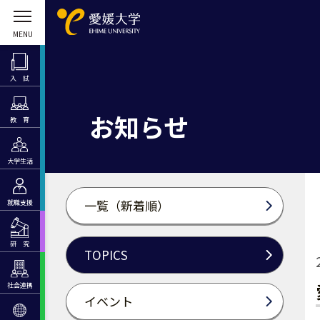
入 試
お知らせ
教 育
大学生活
一覧（新着順）
就職支援
研 究
TOPICS
社会連携
イベント