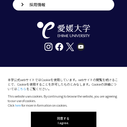
採用情報
〒790-8577愛媛県松山市道後樋又10番13号
tel. 089-927-9000
本学公式webサイトではCookieを使用しています。webサイトの閲覧を続けるこ
とで、Cookieを使用することを許可したものとみなします。Cookieの詳細につ
10-13 Dogo-Himata, Matsuyama, Ehime 790-
いては
こちら
をご覧ください。
8577 Japan
This website uses cookies. By continuing to browse the website, you are agreeing
Phone: +81 89-927-9000
to our use of cookies.
Click
here
for more in formation on cookies.
(C) 2026 Ehime University.
同意する
I agree.