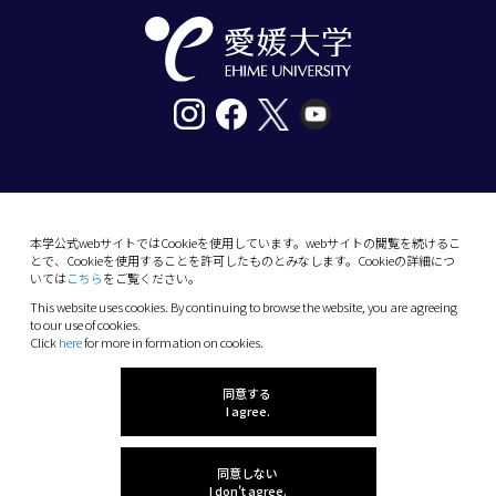
〒790-8577愛媛県松山市道後樋又10番13号
tel. 089-927-9000
本学公式webサイトではCookieを使用しています。webサイトの閲覧を続けるこ
とで、Cookieを使用することを許可したものとみなします。Cookieの詳細につ
10-13 Dogo-Himata, Matsuyama, Ehime 790-
いては
こちら
をご覧ください。
8577 Japan
This website uses cookies. By continuing to browse the website, you are agreeing
Phone: +81 89-927-9000
to our use of cookies.
Click
here
for more in formation on cookies.
(C) 2026 Ehime University.
同意する
I agree.
同意しない
I don't agree.