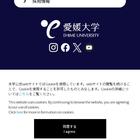
採用情報
〒790-8577愛媛県松山市道後樋又10番13号
tel. 089-927-9000
本学公式webサイトではCookieを使用しています。webサイトの閲覧を続けるこ
とで、Cookieを使用することを許可したものとみなします。Cookieの詳細につ
10-13 Dogo-Himata, Matsuyama, Ehime 790-
いては
こちら
をご覧ください。
8577 Japan
This website uses cookies. By continuing to browse the website, you are agreeing
Phone: +81 89-927-9000
to our use of cookies.
Click
here
for more in formation on cookies.
(C) 2026 Ehime University.
同意する
I agree.