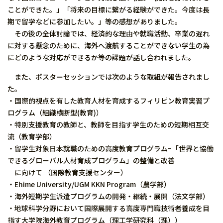
ことができた。」「将来の目標に繋がる経験ができた。今度は長
期で留学などに参加したい。」等の感想がありました。
その後の全体討論では、経済的な理由や就職活動、卒業の遅れ
に対する懸念のために、海外へ渡航することができない学生の為
にどのような対応ができるか等の課題が話し合われました。
また、ポスターセッションでは次のような取組が報告されまし
た。
・国際的視点を有した教育人材を育成するフィリピン教育実習プ
ログラム（組織横断型(教育)）
・特別支援教育の教師と、教師を目指す学生のための短期相互交
流（教育学部）
・留学生対象日本就職のための高度教育プログラム−「世界と協働
できるグローバル人材育成プログラム」の整備と改善
に向けて （国際教育支援センター）
・Ehime University/UGM KKN Program（農学部）
・海外短期学生派遣プログラムの開発・継続・展開（法文学部）
・地球科学分野において国際展開する高度専門職技術者養成を目
指す大学院海外教育プログラム（理工学研究科（理））