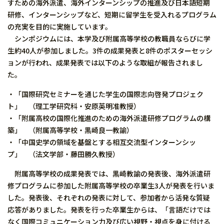
すための海外派遣、海外インターンシップの推進及び日本語短期
研修、インターンシップなど、短期に留学生を受入れるプログラム
の充実を目的に実施しています。
シンポジウムには、本学及び附属高等学校の教職員ならびに学
生約40人が参加しました。3件の成果発表と8件のポスターセッシ
ョンが行われ、成果発表では以下のような取組が報告されまし
た。
・「国際研究セミナーを通じた学生の国際志向啓発プロジェク
ト」 （理工学研究科・安原英明准教授）
・「附属高校の国際化推進のための海外派遣研修プログラムの構
築」 （附属高等学校・黒崎良一教諭）
・「中国史学の領域を基盤とする相互交流型インターンシッ
プ」 （法文学部・藤田勝久教授）
附属高等学校の成果発表では、黒崎教諭の発表後、海外派遣研
修プログラムに参加した附属高等学校の卒業生3人が発表を行いま
した。発表後、それぞれの発表に対して、参加者から活発な質疑
応答がありました。発表を行った卒業生からは、「言語だけでは
なく国際コミュニケーション力及び広い視野・視点を身に付ける