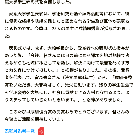
媛大学学生表彰式を開催しました。
愛媛大学学生表彰は、学術研究活動や課外活動等において、特
に優秀な成績や功績を残したと認められる学生及び団体が表彰さ
れるものです。今季は、25人の学生に成績優秀賞が授与されまし
た。
表彰式では、まず、大橋学長から、受賞者への表彰状の授与が
あった後、「今後、皆さんには目の前にある課題を地球規模で考
えながらも地域に根ざして活動し、解決に向けて最善を尽くす志
と力を身につけてほしい。」と挨拶がありました。その後、受賞
者を代表して、宮森朱音さん（法文学部4年生）から、「成績優秀
賞をいただき、大変喜ばしく、光栄に思います。残りの学生生活で
も学ぶ姿勢を大切にし、社会に貢献できる人材となれるよう、よ
りステップしていきたいと思います。」と謝辞がありました。
このたびは成績優秀賞の受賞おめでとうございます。皆さんの
今後のご活躍を期待しています。
表彰対象者一覧