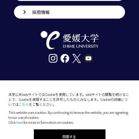
採用情報
〒790-8577愛媛県松山市道後樋又10番13号
tel. 089-927-9000
本学公式webサイトではCookieを使用しています。webサイトの閲覧を続けるこ
とで、Cookieを使用することを許可したものとみなします。Cookieの詳細につ
10-13 Dogo-Himata, Matsuyama, Ehime 790-
いては
こちら
をご覧ください。
8577 Japan
This website uses cookies. By continuing to browse the website, you are agreeing
Phone: +81 89-927-9000
to our use of cookies.
Click
here
for more in formation on cookies.
(C) 2026 Ehime University.
同意する