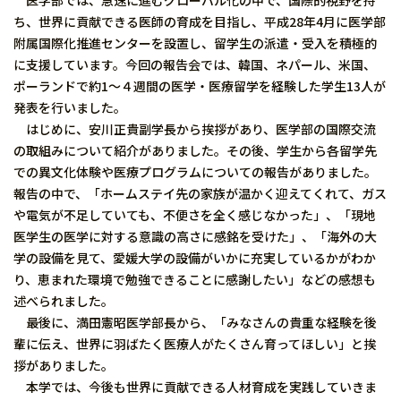
医学部では、急速に進むグローバル化の中で、国際的視野を持
ち、世界に貢献できる医師の育成を目指し、平成28年4月に医学部
附属国際化推進センターを設置し、留学生の派遣・受入を積極的
に支援しています。今回の報告会では、韓国、ネパール、米国、
ポーランドで約1〜４週間の医学・医療留学を経験した学生13人が
発表を行いました。
はじめに、安川正貴副学長から挨拶があり、医学部の国際交流
の取組みについて紹介がありました。その後、学生から各留学先
での異文化体験や医療プログラムについての報告がありました。
報告の中で、「ホームステイ先の家族が温かく迎えてくれて、ガス
や電気が不足していても、不便さを全く感じなかった」、「現地
医学生の医学に対する意識の高さに感銘を受けた」、「海外の大
学の設備を見て、愛媛大学の設備がいかに充実しているかがわか
り、恵まれた環境で勉強できることに感謝したい」などの感想も
述べられました。
最後に、満田憲昭医学部長から、「みなさんの貴重な経験を後
輩に伝え、世界に羽ばたく医療人がたくさん育ってほしい」と挨
拶がありました。
本学では、今後も世界に貢献できる人材育成を実践していきま