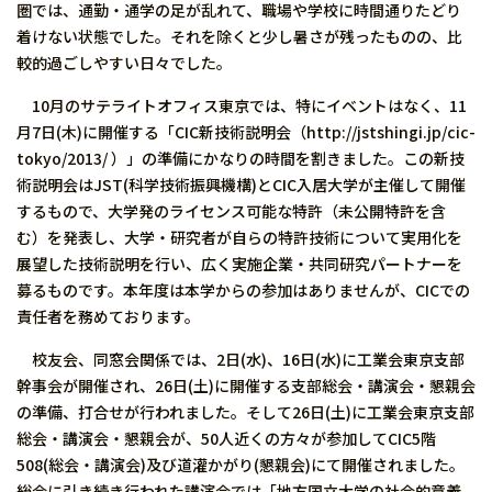
圏では、通勤・通学の足が乱れて、職場や学校に時間通りたどり
着けない状態でした。それを除くと少し暑さが残ったものの、比
較的過ごしやすい日々でした。
10月のサテライトオフィス東京では、特にイベントはなく、11
月7日(木)に開催する「CIC新技術説明会（http://jstshingi.jp/cic-
tokyo/2013/ ）」の準備にかなりの時間を割きました。この新技
術説明会はJST(科学技術振興機構)とCIC入居大学が主催して開催
するもので、大学発のライセンス可能な特許（未公開特許を含
む）を発表し、大学・研究者が自らの特許技術について実用化を
展望した技術説明を行い、広く実施企業・共同研究パートナーを
募るものです。本年度は本学からの参加はありませんが、CICでの
責任者を務めております。
校友会、同窓会関係では、2日(水)、16日(水)に工業会東京支部
幹事会が開催され、26日(土)に開催する支部総会・講演会・懇親会
の準備、打合せが行われました。そして26日(土)に工業会東京支部
総会・講演会・懇親会が、50人近くの方々が参加してCIC5階
508(総会・講演会)及び道灌かがり(懇親会)にて開催されました。
総会に引き続き行われた講演会では「地方国立大学の社会的意義