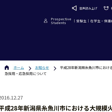
音声読み上げ
Prospective
受験生
在学生・保護
Students
ホーム
お知らせ
平成28年新潟県糸魚川市におけ
急採用・応急採用について
2016.12.27
平成28年新潟県糸魚川市における大規模