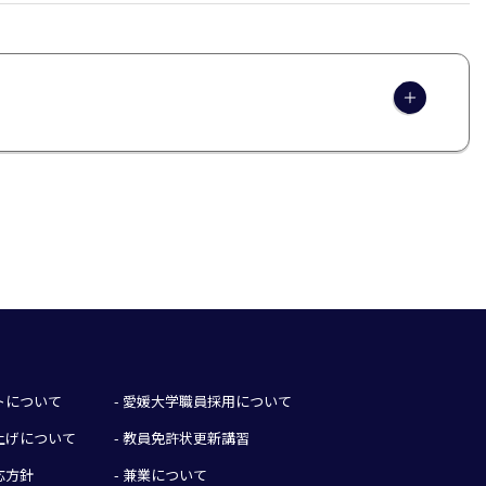
イトについて
- 愛媛大学職員採用について
み上げについて
- 教員免許状更新講習
応方針
- 兼業について