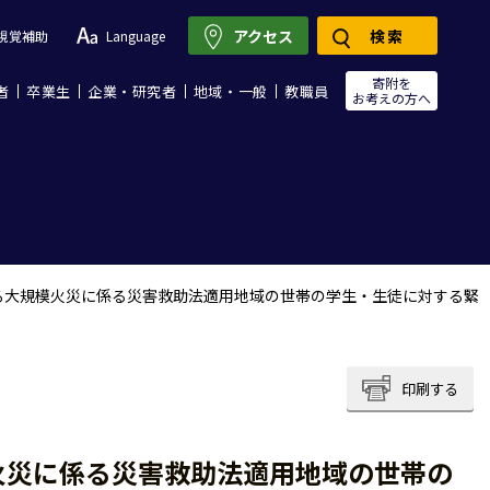
アクセス
検索
視覚補助
Language
寄附を
者
卒業生
企業・研究者
地域・一般
教職員
お考えの方へ
る大規模火災に係る災害救助法適用地域の世帯の学生・生徒に対する緊
印刷する
火災に係る災害救助法適用地域の世帯の