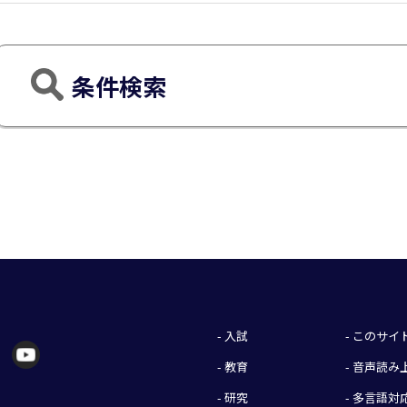
条件検索
- 入試
- このサ
- 教育
- 音声読
- 研究
- 多言語対