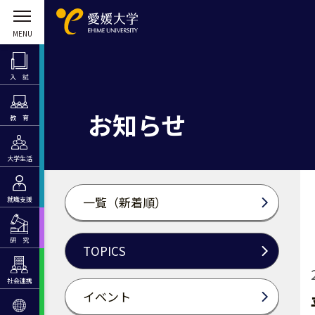
入 試
お知らせ
教 育
大学生活
一覧（新着順）
就職支援
研 究
TOPICS
社会連携
イベント