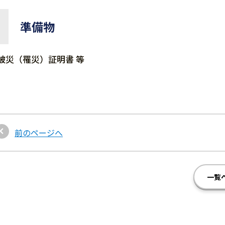
準備物
被災（罹災）証明書 等
前のページへ
一覧