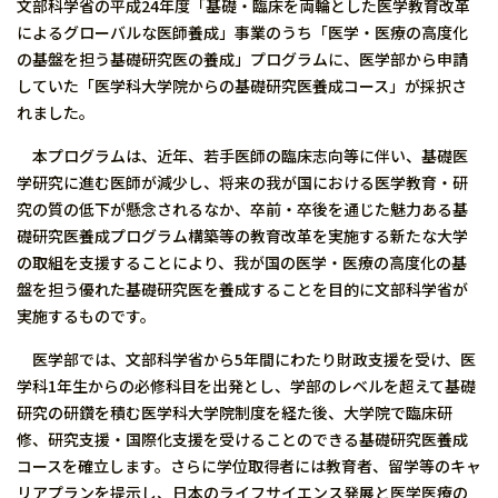
文部科学省の平成24年度「基礎・臨床を両輪とした医学教育改革
によるグローバルな医師養成」事業のうち「医学・医療の高度化
の基盤を担う基礎研究医の養成」プログラムに、医学部から申請
していた「医学科大学院からの基礎研究医養成コース」が採択さ
れました。
本プログラムは、近年、若手医師の臨床志向等に伴い、基礎医
学研究に進む医師が減少し、将来の我が国における医学教育・研
究の質の低下が懸念されるなか、卒前・卒後を通じた魅力ある基
礎研究医養成プログラム構築等の教育改革を実施する新たな大学
の取組を支援することにより、我が国の医学・医療の高度化の基
盤を担う優れた基礎研究医を養成することを目的に文部科学省が
実施するものです。
医学部では、文部科学省から5年間にわたり財政支援を受け、医
学科1年生からの必修科目を出発とし、学部のレベルを超えて基礎
研究の研鑽を積む医学科大学院制度を経た後、大学院で臨床研
修、研究支援・国際化支援を受けることのできる基礎研究医養成
コースを確立します。さらに学位取得者には教育者、留学等のキャ
リアプランを提示し、日本のライフサイエンス発展と医学医療の