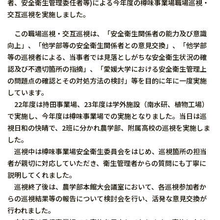
者、安全衛生管理委任者等)による今年度の樽味事業場職場巡視・
交互巡視を実施しました。
この職場巡視・交互巡視は、「安全衛生関係者の能力及び意識
向上」、「他学部等の安全衛生関係者との意見交換」、「他学部
等の巡視者による、当事者では見落としがちな安全衛生状況の確
認及び不適切箇所の指摘」、「愛媛大学における安全衛生管理上
の問題点の確認とその対処方法の検討」等を目的に年に一度実施
しています。
22年度は持田事業場、23年度は学外施設（南水研、植物工場）
で実施し、今年度は樽味事業場での実施となりました。当日は巡
視日和の快晴で、2班に分かれ農学部、附属高校の巡視を実施しま
した。
巡視中は樽味事業場安全衛生委員会をはじめ、巡視箇所の担当
者が親切に対応していただき、衛生管理者からの質問にも丁寧に
説明してくれました。
巡視終了後は、農学部本館大会議室において、各巡視参加者か
らの巡視結果等の報告について検討会を行い、活発な意見交換が
行われました。