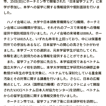
市、25日(日)にホーチミン市で開催された「日本留学フェア」に本
学が参加し、本学への留学に関する情報提供や個別面談を行いま
した。
ハノイ会場には、大学や日本語教育機関など72機関、ホーチミ
ン会場には68機関が参加し、それぞれのブースで来場者への情報
提供や個別相談を行いました。ハノイ会場の来場者は886人、ホー
チミンでは815人と、いずれも昨年を上回っており、中には保護者
同伴での参加もあるなど、日本留学への関心の高さをうかがわせ
ました。本学ブースでの通訳は、元本学留学生が協力してくれ、
体験を通じた説得力のある情報を提供することができました。
また、留学フェアの参加に先立ち、本学協定校であるベトナム
国立大学ハノイ校を訪問し、本学大学院理工学研究科の榊原正幸
教授が4年生の学生を対象に、ベトナムでも深刻化している重金属
汚染とその対策に関する講義を行いました。さらに、日本の広報
拠点として、JICA（国際協力機構）のプロジェクトによって開設
されたVJCC(ベトナム日本人材協力センター)を訪問し、ベトナム
からの留学生招致に関する情報交換を行いました。
ホーチミン市では、留学フェア終了後に日本語学校を訪問し、