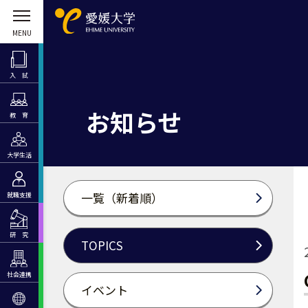
入 試
お知らせ
教 育
大学生活
一覧（新着順）
就職支援
研 究
TOPICS
社会連携
イベント