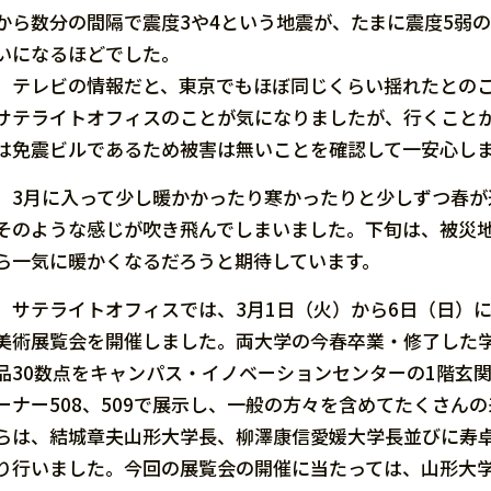
から数分の間隔で震度3や4という地震が、たまに震度5弱
いになるほどでした。
テレビの情報だと、東京でもほぼ同じくらい揺れたとのこ
サテライトオフィスのことが気になりましたが、行くこと
は免震ビルであるため被害は無いことを確認して一安心し
3月に入って少し暖かかったり寒かったりと少しずつ春が
そのような感じが吹き飛んでしまいました。下旬は、被災
ら一気に暖かくなるだろうと期待しています。
サテライトオフィスでは、3月1日（火）から6日（日）に
美術展覧会を開催しました。両大学の今春卒業・修了した学
品30数点をキャンパス・イノベーションセンターの1階玄関
ーナー508、509で展示し、一般の方々を含めてたくさん
らは、結城章夫山形大学長、柳澤康信愛媛大学長並びに寿
り行いました。今回の展覧会の開催に当たっては、山形大