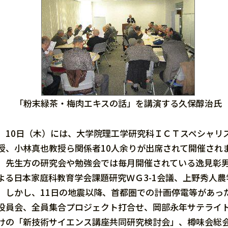
「粉末緑茶・梅肉エキスの話」を講演する久保醇治氏
10日（木）には、大学院理工学研究科ＩＣＴスペシャリ
授、小林真也教授ら関係者10人余りが出席されて開催され
先生方の研究会や勉強会では毎月開催されている逸見彰男
よる日本家庭科教育学会課題研究ＷＧ3-1会議、上野秀人
しかし、11日の地震以降、首都圏での計画停電等があっ
役員会、全員集合プロジェクト打合せ、岡部永年サテライ
けの「新技術サイエンス講座共同研究検討会」、樽味会総