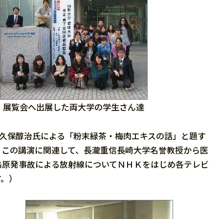
展覧会へ出展した両大学の学生さん達
久保醇治氏による「粉末緑茶・梅肉エキスの話」と題す
。この講演に関連して、長瀧重信長崎大学名誉教授から医
島原発事故による放射線についてＮＨＫをはじめ各テレビ
す。）