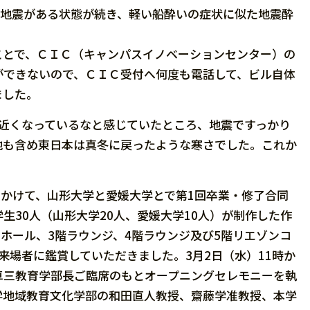
の地震がある状態が続き、軽い船酔いの症状に似た地震酔
とで、ＣＩＣ（キャンパスイノベーションセンター）の
ができないので、ＣＩＣ受付へ何度も電話して、ビル自体
ました。
近くなっているなと感じていたところ、地震ですっかり
地も含め東日本は真冬に戻ったような寒さでした。これか
かけて、山形大学と愛媛大学とで第1回卒業・修了合同
生30人（山形大学20人、愛媛大学10人）が制作した作
ホール、3階ラウンジ、4階ラウンジ及び5階リエゾンコ
の来場者に鑑賞していただきました。3月2日（水）11時か
卓三教育学部長ご臨席のもとオープニングセレモニーを執
学地域教育文化学部の和田直人教授、齋藤学准教授、本学