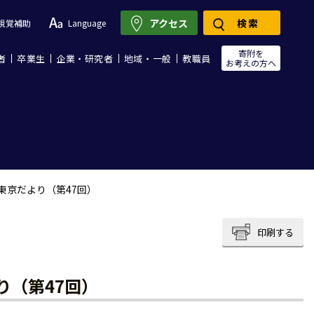
アクセス
検索
視覚補助
Language
寄附を
者
卒業生
企業・研究者
地域・一般
教職員
お考えの方へ
東京だより（第47回）
印刷する
り（第47回）