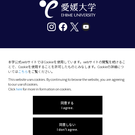
〒790-8577愛媛県松山市道後樋又10番13号
tel. 089-927-9000
本学公式webサイトではCookieを使用しています。webサイトの閲覧を続けるこ
とで、Cookieを使用することを許可したものとみなします。Cookieの詳細につ
10-13 Dogo-Himata, Matsuyama, Ehime 790-
いては
こちら
をご覧ください。
8577 Japan
This website uses cookies. By continuing to browse the website, you are agreeing
Phone: +81 89-927-9000
to our use of cookies.
Click
here
for more in formation on cookies.
(C) 2026 Ehime University.
同意する
I agree.
同意しない
I don't agree.
感想を聞かせてね!