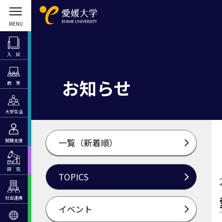
入 試
お知らせ
教 育
大学生活
一覧（新着順）
就職支援
研 究
TOPICS
社会連携
イベント