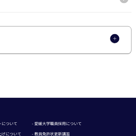
イトについて
- 愛媛大学職員採用について
み上げについて
- 教員免許状更新講習