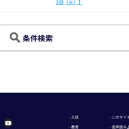
2日（火）】
条件検索
- 入試
- このサ
- 教育
- 音声読