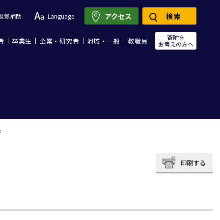
アクセス
検索
視覚補助
Language
寄附を
者
卒業生
企業・研究者
地域・一般
教職員
お考えの方へ
行
印刷する