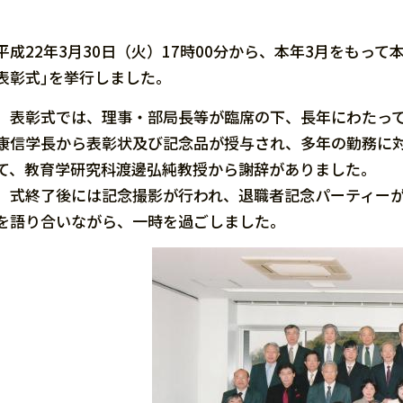
平成22年3月30日（火）17時00分から、本年3月をもっ
表彰式｣を挙行しました。
表彰式では、理事・部局長等が臨席の下、長年にわたって勤
康信学長から表彰状及び記念品が授与され、多年の勤務に
て、教育学研究科渡邊弘純教授から謝辞がありました。
式終了後には記念撮影が行われ、退職者記念パーティーが
を語り合いながら、一時を過ごしました。