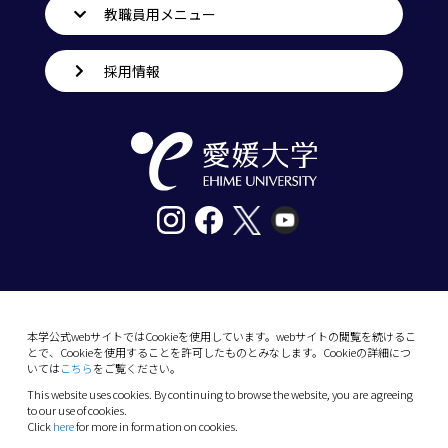
教職員用メニュー
採用情報
〒790-8577愛媛県松山市道後樋又10番13号
tel. 089-927-9000
本学公式webサイトではCookieを使用しています。webサイトの閲覧を続けるこ
とで、Cookieを使用することを許可したものとみなします。Cookieの詳細につ
10-13 Dogo-Himata, Matsuyama, Ehime 790-
いては
こちら
をご覧ください。
8577 Japan
This website uses cookies. By continuing to browse the website, you are agreeing
Phone: +81 89-927-9000
to our use of cookies.
Click
here
for more in formation on cookies.