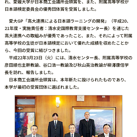
れ、愛媛大学が日本商工会議所会頭賞を、また、附属高等学校が
日本語検定委員会の優秀団体賞を受賞しました。
愛大GP「高大連携による日本語ラーニングの開発」（平成20、
21年度・実施責任者：清水史国際教育支援センター長）を通じた
高大連携への取組みが優秀であったこと、また、それによって附属
高等学校の生徒が日本語検定において優れた成績を収めたことか
ら、今回の受賞に結びつきました。
平成22年3月23日（火）には、清水センター長、附属高等学校の
彦田順也主幹教諭、谷口浩一教諭及び秋山英治教諭が柳澤康信学
長を訪れ、報告しました。
日本商工会議所会頭賞は、本年新たに設けられたものであり、
本学が最初の受賞団体に選ばれました。