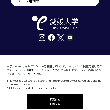
採用情報
〒790-8577愛媛県松山市道後樋又10番13号
tel. 089-927-9000
本学公式webサイトではCookieを使用しています。webサイトの閲覧を続けるこ
とで、Cookieを使用することを許可したものとみなします。Cookieの詳細につ
10-13 Dogo-Himata, Matsuyama, Ehime 790-
いては
こちら
をご覧ください。
8577 Japan
This website uses cookies. By continuing to browse the website, you are agreeing
Phone: +81 89-927-9000
to our use of cookies.
Click
here
for more in formation on cookies.
(C) 2026 Ehime University.
同意する
I agree.