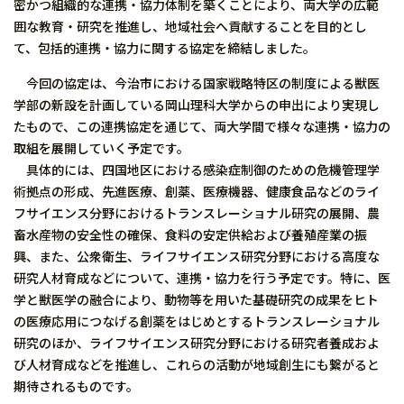
密かつ組織的な連携・協力体制を築くことにより、両大学の広範
囲な教育・研究を推進し、地域社会へ貢献することを目的とし
て、包括的連携・協力に関する協定を締結しました。
今回の協定は、今治市における国家戦略特区の制度による獣医
学部の新設を計画している岡山理科大学からの申出により実現し
たもので、この連携協定を通じて、両大学間で様々な連携・協力の
取組を展開していく予定です。
具体的には、四国地区における感染症制御のための危機管理学
術拠点の形成、先進医療、創薬、医療機器、健康食品などのライ
フサイエンス分野におけるトランスレーショナル研究の展開、農
畜水産物の安全性の確保、食料の安定供給および養殖産業の振
興、また、公衆衛生、ライフサイエンス研究分野における高度な
研究人材育成などについて、連携・協力を行う予定です。特に、医
学と獣医学の融合により、動物等を用いた基礎研究の成果をヒト
の医療応用につなげる創薬をはじめとするトランスレーショナル
研究のほか、ライフサイエンス研究分野における研究者養成およ
び人材育成などを推進し、これらの活動が地域創生にも繋がると
期待されるものです。