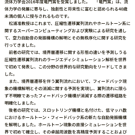
流体力学会2016年度竜門賞を受賞しました。 「竜門賞」は、流
体力学の発展に寄与し、独創性と将来性に富むと認められる40歳
未満の個人に授与されるものです。
松浦准教授はこれまで、圧縮性遷移翼列流れやホールトーン系に
関するスーパーコンピューティングおよび実験による研究を通し
て、空力自励音の発振機構の解明とその無秩序化に関する研究を
行ってきました。
前者の研究では、境界層遷移に関する形態の違いを予測しうる
圧縮性遷移翼列流れのラージエディシミュレーション解析を世界
で初めて発表し、この分野の世界的な研究動向をリードしてきま
した。
また、境界層遷移を伴う翼列流れにおいて、フィードバック現
象の機構解明とその消滅に関する予測を実現し、翼列流れに限ら
ず不明瞭であったフィードバック機構が消滅する際の遷移経路を
明確化しました。
後者の研究では、スロットリング機構と名付けた、低マッハ数
におけるホールトーン・フィードバック系の新たな自励発振機構
を解明しました。ホールトーン現象の直接シミュレーションを世
界で初めて確立し、その卓越周波数を高精度予測することおよび