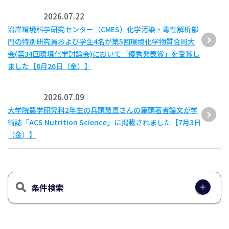
2026.07.22
沿岸環境科学研究センター（CMES）化学汚染・毒性解析部
門の特別研究員および学生4名が第5回環境化学物質合同大
会(第34回環境化学討論会)において「優秀発表賞」を受賞し
ました【6月26日（金）】
2026.07.09
大学院農学研究科2年生の兵頭慧真さんの筆頭著者論文が学
術誌「ACS Nutrition Science」に掲載されました【7月3日
（金）】
条件検索