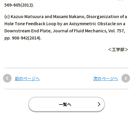
569-605(2012).
(c) Kazuo Matsuura and Masami Nakano, Disorganization of a
Hole Tone Feedback Loop by an Axisymmetric Obstacle on a
Downstream End Plate, Journal of Fluid Mechanics, Vol. 757,
pp. 908-942(2014).
＜工学部＞
前のページへ
次のページへ
一覧へ