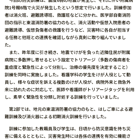
今回の防災訓練は、震度6弱の地震が発生し、それに伴い附属病
院1号館6階で火災が発生したという想定で行いました。訓練参加
者は消火班、避難誘導班、救護班などに分かれ、医学部自衛消防
団の指示と東温消防署の協力のもと、消火活動や仮想入院患者の
避難誘導、仮想負傷者の救護を行うなど、災害時に各自が担当す
る任務と他班との連携を確認しながら真剣に取り組んでいまし
た。
また、昨年度に引き続き、地震でけがを負った近隣住民が附属
病院に多数押し寄せるという設定でトリアージ（多数の傷病者を
重症度と緊急性によって分別し、治療の優先度を決定すること）
訓練を同時に実施しました。看護学科の学生をけが人役として動
員し、様々な症状を訴える複数のけが人役が、病院外来と救急外
来に訪れたのに対応して、医師や看護師がトリアージタッグを利用
し、素早く緊急性を分類し対処する訓練を行っていました。
第2部では、地元の東温消防署の協力のもと、はしご車による避
難訓練及び消火器による初期消火訓練を行いました。
訓練に参加した教職員及び学生は、日頃から防災意識を持ち災
害に備えるとともに、災害発生時には各係の連携を有効に機能さ