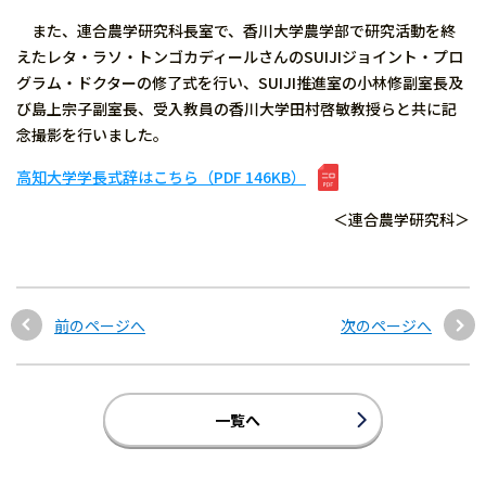
また、連合農学研究科長室で、香川大学農学部で研究活動を終
えたレタ・ラソ・トンゴカディールさんのSUIJIジョイント・プロ
グラム・ドクターの修了式を行い、SUIJI推進室の小林修副室長及
び島上宗子副室長、受入教員の香川大学田村啓敏教授らと共に記
念撮影を行いました。
高知大学学長式辞はこちら（PDF 146KB）
＜連合農学研究科＞
前のページへ
次のページへ
一覧へ