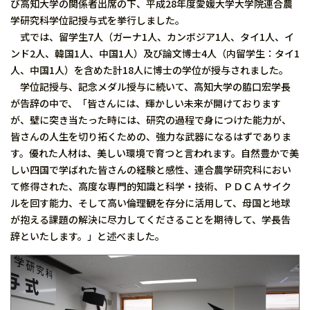
び高知大学の関係者出席の下、平成28年度愛媛大学大学院連合農
学研究科学位記授与式を挙行しました。
式では、留学生7人（ガーナ1人、カンボジア1人、タイ1人、イ
ンド2人、韓国1人、中国1人）及び論文博士4人（内留学生：タイ1
人、中国1人）を含めた計18人に博士の学位が授与されました。
学位記授与、記念メダル授与に続いて、高知大学の脇口宏学長
が告辞の中で、「皆さんには、輝かしい未来が開けております
が、壁に突き当たった時には、研究の過程で身につけた能力が、
皆さんの人生を切り拓くための、強力な武器になるはずでありま
す。優れた人材は、美しい環境で育つと言われます。自然豊かで美
しい四国で学ばれた皆さんの経験と感性、連合農学研究科におい
て修得された、高度な専門的知識と科学・技術、ＰＤＣＡサイク
ルを回す能力、そして高い倫理観を存分に活用して、母国と地球
が抱える課題の解決に尽力してくださることを期待して、学長告
辞といたします。」と述べました。