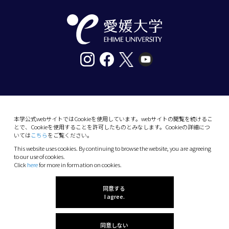
〒790-8577愛媛県松山市道後樋又10番13号
tel. 089-927-9000
本学公式webサイトではCookieを使用しています。webサイトの閲覧を続けるこ
とで、Cookieを使用することを許可したものとみなします。Cookieの詳細につ
10-13 Dogo-Himata, Matsuyama, Ehime 790-
いては
こちら
をご覧ください。
8577 Japan
This website uses cookies. By continuing to browse the website, you are agreeing
Phone: +81 89-927-9000
to our use of cookies.
Click
here
for more in formation on cookies.
(C) 2026 Ehime University.
同意する
I agree.
同意しない