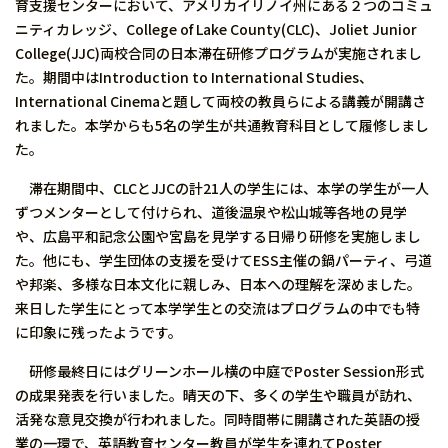
育支援センターにおいて、アメリカイリノイ州にある２つのコミュ
ニティカレッジ、College of Lake County(CLC)、Joliet Junior
College(JJC)両校合同の日本滞在研修プログラムが実施されまし
た。期間中はIntroduction to International Studies、
International Cinemaと題して両校の教員らによる講義が開講さ
れました。本学からも5名の学生が共通教育科目として履修しまし
た。
滞在期間中、CLCとJJCの計21人の学生には、本学の学生が一人
ずつメンターとして付けられ、道後温泉や松山城等各地の見学
や、広島平和記念公園や宮島を見学する日帰り研修を実施しまし
た。他にも、学生団体の支援を受けてESS主催の鍋パーティ、弓道
や邦楽、多様な日本文化に親しみ、日本への理解を深めました。
来日した学生にとって本学学生との交流はプログラムの中でも特
に印象に残ったようです。
研修最終日にはグリーンホール横の中庭でPoster Session形式
の成果発表を行いました。晴天の下、多くの学生や職員が訪れ、
活発な意見交換が行われました。同時間帯に開講された英語の授
業の一環で、英語教育センター教員が学生を連れてPoster