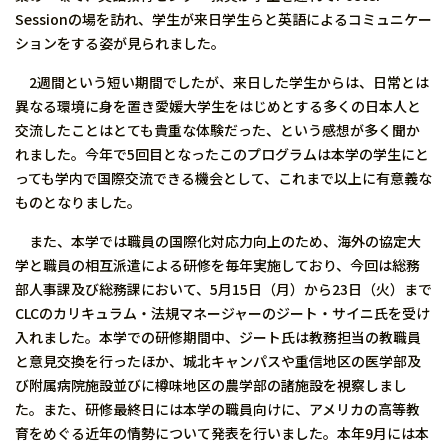
Sessionの場を訪れ、学生が来日学生らと英語によるコミュニケー
ションをする姿が見られました。
2週間という短い期間でしたが、来日した学生からは、日常とは
異なる環境に身を置き愛媛大学生をはじめとする多くの日本人と
交流したことはとても貴重な体験だった、という感想が多く聞か
れました。今年で5回目となったこのプログラムは本学の学生にと
っても学内で国際交流できる機会として、これまで以上に有意義な
ものとなりました。
また、本学では職員の国際化対応力向上のため、海外の協定大
学と職員の相互派遣による研修を毎年実施しており、今回は総務
部人事課及び総務課において、5月15日（月）から23日（火）まで
CLCのカリキュラム・法規マネージャーのジート・サイニ氏を受け
入れました。本学での研修期間中、ジート氏は教務担当の教職員
と意見交換を行ったほか、城北キャンパスや重信地区の医学部及
び附属病院施設並びに樽味地区の農学部の諸施設を視察しまし
た。また、研修最終日には本学の職員向けに、アメリカの高等教
育をめぐる近年の情勢について発表を行いました。本年9月には本