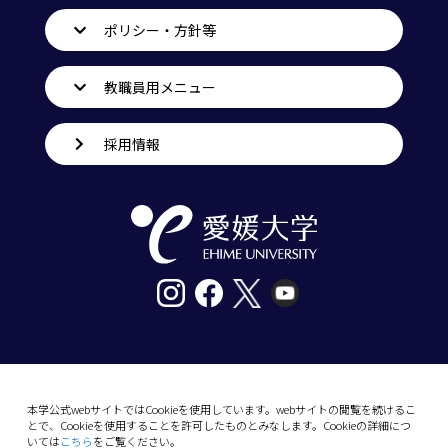
ポリシー・方針等
教職員用メニュー
採用情報
〒790-8577愛媛県松山市道後樋又10番13号
tel. 089-927-9000
本学公式webサイトではCookieを使用しています。webサイトの閲覧を続けるこ
とで、Cookieを使用することを許可したものとみなします。Cookieの詳細につ
10-13 Dogo-Himata, Matsuyama, Ehime 790-
いては
こちら
をご覧ください。