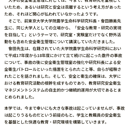
大学の安全衛生管理に対しては、今まで、教育研究を重視して
いたため、あるいは研究と安全は乖離するという考え方があった
ため、それほど関心が払われていなかったようです。
そこで、前東京大学大学院農学生命科学研究科長・會田勝美先
生に、同じ大学人としての立場から、「安全な教育・研究の実現
を目指して」というテーマで、研究室・実験室だけでなく野外活
動をも含めた安全衛生管理について講演していただきました。
會田先生は、在籍されていた大学院農学生命科学研究科におい
て平成17年度から18年度にかけて立て続けに起こった数件の事故
について、事故の後に安全衛生管理室の強化や研究科長による安
全衛生パトロールといった措置をとられたこと等、自らが経験さ
れたことを話されました。そして、安全と衛生の確保は、大学に
おける教育研究活動の根幹を成すものであり、教育研究安全衛生
マネジメントシステムの自主的かつ継続的運用が大切であるとま
とめられました。
本学では、今まで幸いにも大きな事故は起こっていませんが、事故
は起こりうるものだという前提のもと、学生と教職員の安全衛生
を基盤とした快適な教育・研究環境を構築していきます。