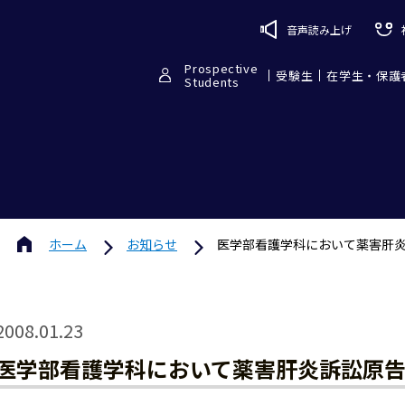
音声読み上げ
Prospective
受験生
在学生・保護
Students
ホーム
お知らせ
医学部看護学科において薬害肝
2008.01.23
医学部看護学科において薬害肝炎訴訟原