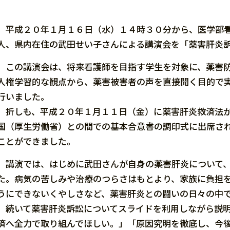
平成２０年１月１６日（水）１４時３０分から、医学部看
人、県内在住の武田せい子さんによる講演会を「薬害肝炎
この講演会は、将来看護師を目指す学生を対象に、薬害防
人権学習的な観点から、薬害被害者の声を直接聞く目的で
行いました。
折しも、平成２０年１月１１日（金）に薬害肝炎救済法が
国（厚生労働省）との間での基本合意書の調印式に出席さ
ことができました。
講演では、はじめに武田さんが自身の薬害肝炎について、
た。病気の苦しみや治療のつらさはもとより、家族に負担
うにできないくやしさなど、薬害肝炎との闘いの日々の中
続いて薬害肝炎訴訟についてスライドを利用しながら説明
済へ全力で取り組んでほしい。」「原因究明を徹底し、今