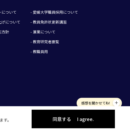
イトについて
- 愛媛大学職員採用について
み上げについて
- 教員免許状更新講習
応方針
- 兼業について
- 教育研究者要覧
- 教職員用
感想を聞かせてね!
同意する
I agree.
します。