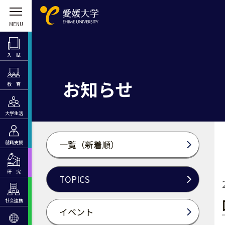
入 試
お知らせ
教 育
大学生活
一覧（新着順）
就職支援
研 究
TOPICS
社会連携
イベント