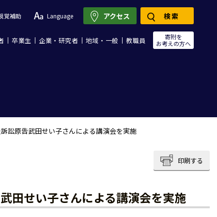
アクセス
検索
視覚補助
Language
寄附を
者
卒業生
企業・研究者
地域・一般
教職員
お考えの方へ
炎訴訟原告武田せい子さんによる講演会を実施
印刷する
告武田せい子さんによる講演会を実施