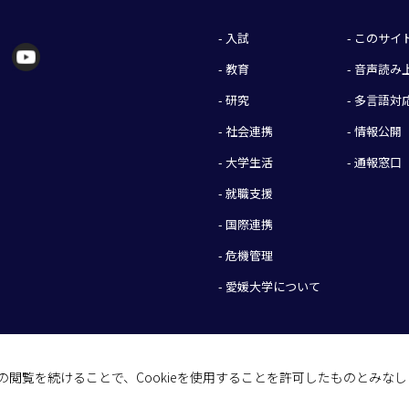
- 入試
- このサ
- 教育
- 音声読
- 研究
- 多言語対
- 社会連携
- 情報公開
- 大学生活
- 通報窓口
- 就職支援
- 国際連携
- 危機管理
- 愛媛大学について
イトの閲覧を続けることで、Cookieを使用することを許可したものとみな
(C) 2026 Ehime University.