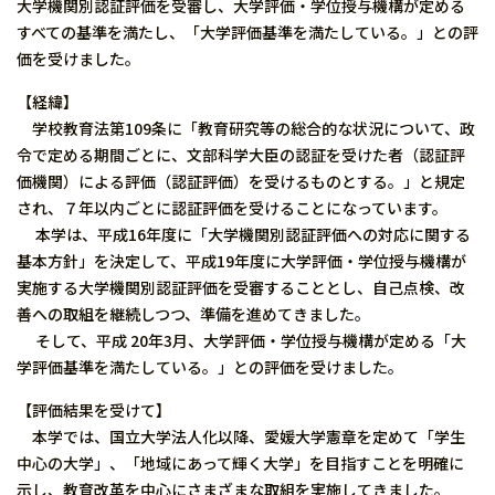
大学機関別認証評価を受審し、大学評価・学位授与機構が定める
すべての基準を満たし、「大学評価基準を満たしている。」との評
価を受けました。
【経緯】
学校教育法第109条に「教育研究等の総合的な状況について、政
令で定める期間ごとに、文部科学大臣の認証を受けた者（認証評
価機関）による評価（認証評価）を受けるものとする。」と規定
され、７年以内ごとに認証評価を受けることになっています。
本学は、平成16年度に「大学機関別認証評価への対応に関する
基本方針」を決定して、平成19年度に大学評価・学位授与機構が
実施する大学機関別認証評価を受審することとし、自己点検、改
善への取組を継続しつつ、準備を進めてきました。
そして、平成 20年3月、大学評価・学位授与機構が定める「大
学評価基準を満たしている。」との評価を受けました。
【評価結果を受けて】
本学では、国立大学法人化以降、愛媛大学憲章を定めて「学生
中心の大学」、「地域にあって輝く大学」を目指すことを明確に
示し、教育改革を中心にさまざまな取組を実施してきました。