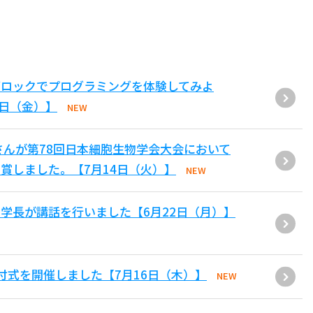
ブロックでプログラミングを体験してみよ
1日（金）】
NEW
さんが第78回日本細胞生物学会大会において
賞しました。【7月14日（火）】
NEW
学長が講話を行いました【6月22日（月）】
付式を開催しました【7月16日（木）】
NEW