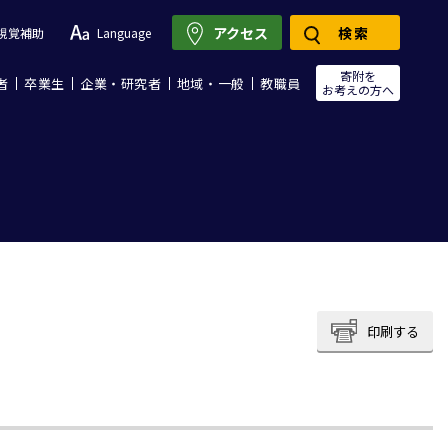
アクセス
検索
視覚補助
Language
寄附を
者
卒業生
企業・研究者
地域・一般
教職員
お考えの方へ
印刷する