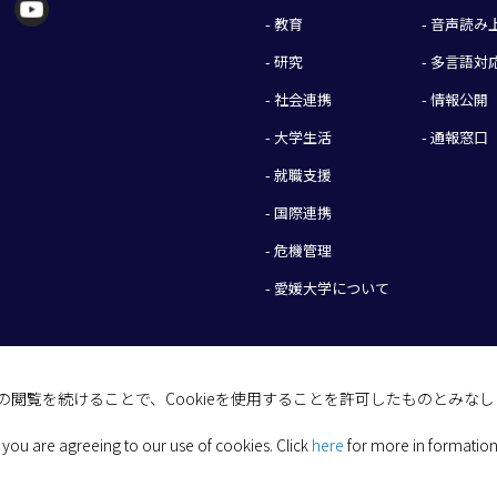
- 教育
- 音声読
- 研究
- 多言語対
- 社会連携
- 情報公開
- 大学生活
- 通報窓口
- 就職支援
- 国際連携
- 危機管理
- 愛媛大学について
イトの閲覧を続けることで、Cookieを使用することを許可したものとみな
(C) 2026 Ehime University.
 you are agreeing to our use of cookies.
Click
here
for more in formation