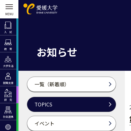
入 試
お知らせ
教 育
大学生活
一覧（新着順）
就職支援
研 究
TOPICS
社会連携
イベント