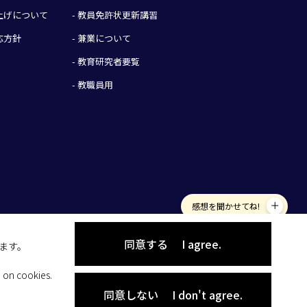
み上げについて
- 教員免許状更新講習
応方針
- 兼業について
- 教育研究者要覧
- 教職員用
感想を聞かせてね!
同意する
I agree.
します。
 on cookies.
同意しない
I don't agree.