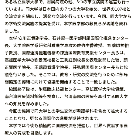
ある私立医学大学で、附属病院の他、3つの市立病院の運営も行っ
ています。同大学は日本国内の７つの大学を始め、世界の107校と
交流協定を締結し、活発な交流を行っています。今回、同大学から
の学術交流実施の提案を受け、本学医学部の教員らが現地を訪れ
ました。
本学 安川正貴副学長、石井榮一医学部附属国際化推進センター
長、大学院医学系研究科看護学専攻の佐伯由香教授、同 薬師神裕
子教授、国際連携推進機構の陳捷国際教育支援センター長らは、
高雄医学大学の劉景寬校長と王秀紅副校長を表敬訪問した後、顏
正賢医学院長、王瑞霞看護学院長、莊弘毅国際センター長らと協
議を行いました。そこでは、教育・研究の交流を行うために部局
間協定の締結に向けて協議を開始することで一致しました。
協議終了後は、附属臨床技能センター、高雄医学大学校資館、
南台湾医療資料館等を視察し、台湾南部の医療を牽引する同大学
への知見を深めました。
今回の協議で同大学との学生交流が看護学科を含めて拡大する
こととなり、更なる国際化の進展が期待されます。
本学では今後も積極的に国際交流を推進し、世界へ貢献する医
療人の育成を目指します。