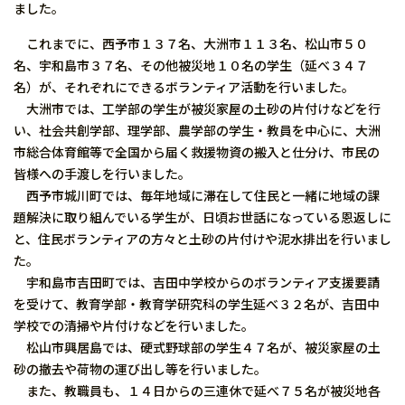
ました。
これまでに、西予市１３７名、大洲市１１３名、松山市５０
名、宇和島市３７名、その他被災地１０名の学生（延べ３４７
名）が、それぞれにできるボランティア活動を行いました。
大洲市では、工学部の学生が被災家屋の土砂の片付けなどを行
い、社会共創学部、理学部、農学部の学生・教員を中心に、大洲
市総合体育館等で全国から届く救援物資の搬入と仕分け、市民の
皆様への手渡しを行いました。
西予市城川町では、毎年地域に滞在して住民と一緒に地域の課
題解決に取り組んでいる学生が、日頃お世話になっている恩返しに
と、住民ボランティアの方々と土砂の片付けや泥水排出を行いまし
た。
宇和島市吉田町では、吉田中学校からのボランティア支援要請
を受けて、教育学部・教育学研究科の学生延べ３２名が、吉田中
学校での清掃や片付けなどを行いました。
松山市興居島では、硬式野球部の学生４７名が、被災家屋の土
砂の撤去や荷物の運び出し等を行いました。
また、教職員も、１４日からの三連休で延べ７５名が被災地各