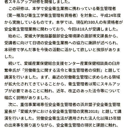
者スキルアップ研修を開催しました。
この研修は、本学で安全衛生業務に携わっている衛生管理者
（第一種及び衛生工学衛生管理有資格者）を対象に、平成24年度
から実施しているものです。本学では、現在約380人の有資格者が
安全衛生管理業務に関わっており、今回は18人が受講しました。
始めに、愛媛大学施設基盤部安全環境課の渡部博文課長から、
受講者に向けて日頃の安全衛生業務への協力に謝辞が述べられ、
本研修で学んだ事を今後の活動に活かして欲しいと挨拶がありま
した。
続いて、愛媛産業保健総合支援センター産業保健相談員の臼井
繁幸氏が「労働衛生に関する法令と衛生管理者の役割」と題して
講演を行いました。まず、最近の労働衛生管理に求められる領域
が拡大化されてきていることから、衛生管理者は常にスキルアッ
プが必要であることに触れ、近年、改正のあった法令等について
幅広く説明がありました。
次に、重信事業場専任安全衛生管理者の浜井盟子安全衛生管理
室長が「愛媛大学における安全衛生管理の実務2018」と題して講
演を行いました。労働安全衛生法が適用された法人化以降15年間
の出来事を振り返りながら、安全衛生管理の現状と課題に触れ、