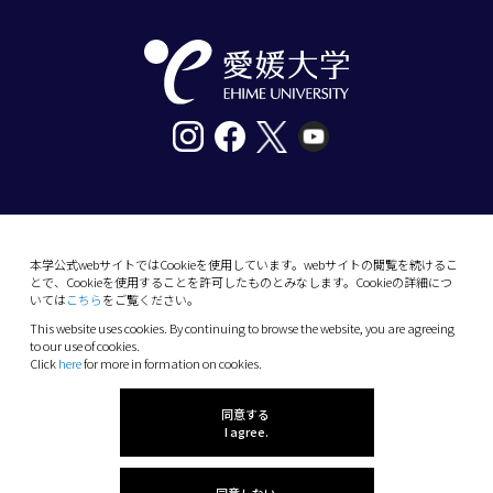
〒790-8577愛媛県松山市道後樋又10番13号
tel. 089-927-9000
本学公式webサイトではCookieを使用しています。webサイトの閲覧を続けるこ
とで、Cookieを使用することを許可したものとみなします。Cookieの詳細につ
10-13 Dogo-Himata, Matsuyama, Ehime 790-
いては
こちら
をご覧ください。
8577 Japan
This website uses cookies. By continuing to browse the website, you are agreeing
Phone: +81 89-927-9000
to our use of cookies.
Click
here
for more in formation on cookies.
(C) 2026 Ehime University.
同意する
I agree.